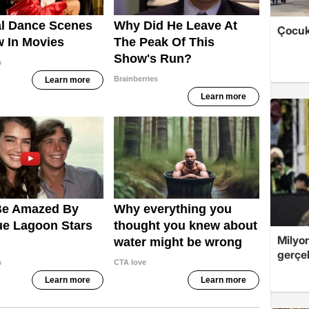
Çocukl
Milyo
gerçek