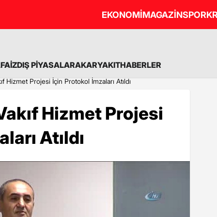
EKONOMİ
MAGAZİN
SPOR
KR
A
FAİZ
DIŞ PİYASALAR
AKARYAKIT
HABERLER
f Hizmet Projesi İçin Protokol İmzaları Atıldı
Vakıf Hizmet Projesi
ları Atıldı