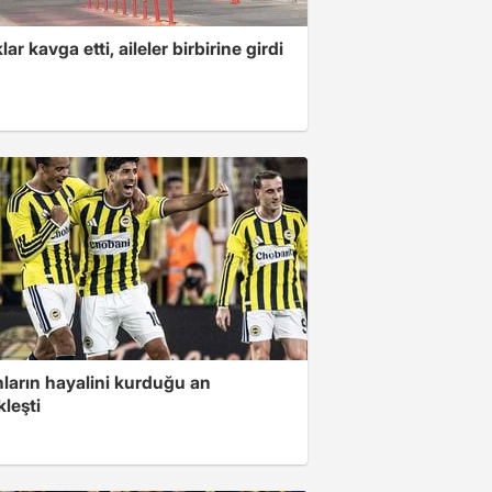
ar kavga etti, aileler birbirine girdi
nların hayalini kurduğu an
leşti