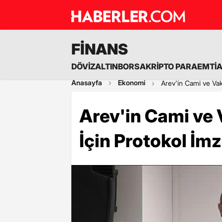
FİNANS
DÖVİZ
ALTIN
BORSA
KRİPTO PARA
EMTİ
Anasayfa
Ekonomi
Arev'in Cami ve Vakı
Arev'in Cami ve 
İçin Protokol İmza