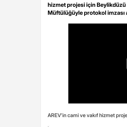
hizmet projesi için Beylikdüz
Müftülüğüyle protokol imzası a
AREV'in cami ve vakıf hizmet projesi