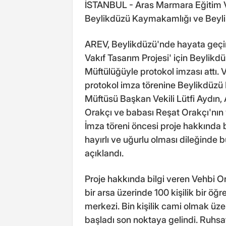
İSTANBUL - Aras Marmara Eğitim Va
Beylikdüzü Kaymakamlığı ve Beylikd
AREV, Beylikdüzü'nde hayata geçir
Vakıf Tasarım Projesi' için Beylikd
Müftülüğüyle protokol imzası attı.
protokol imza törenine Beylikdüz
Müftüsü Başkan Vekili Lütfi Aydın,
Orakçı ve babası Reşat Orakçı'nın ya
İmza töreni öncesi proje hakkında bi
hayırlı ve uğurlu olması dileğinde 
açıklandı.
Proje hakkında bilgi veren Vehbi O
bir arsa üzerinde 100 kişilik bir ö
merkezi. Bin kişilik cami olmak üzer
başladı son noktaya gelindi. Ruhsat