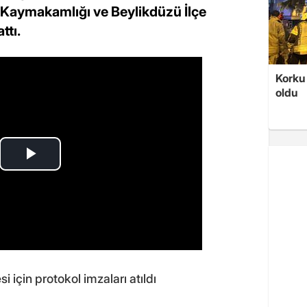
ü Kaymakamlığı ve Beylikdüzü İlçe
ttı.
Korku 
oldu
 için protokol imzaları atıldı