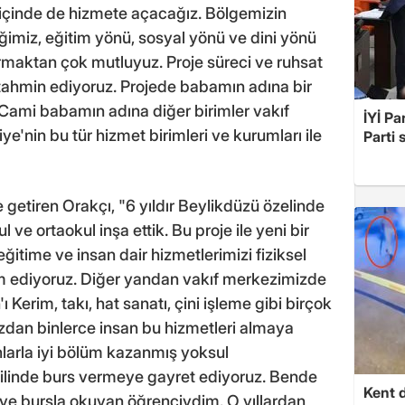
l içinde de hizmete açacağız. Bölgemizin
imiz, eğitim yönü, sosyal yönü ve dini yönü
rmaktan çok mutluyuz. Proje süreci ve ruhsat
 tahmin ediyoruz. Projede babamın adına bir
 Cami babamın adına diğer birimler vakıf
İYİ Pa
e'nin bu tür hizmet birimleri ve kurumları ile
Parti 
le getiren Orakçı, "6 yıldır Beylikdüzü özelinde
 ve ortaokul inşa ettik. Bu proje ile yeni bir
ğitime ve insan dair hizmetlerimizi fiziksel
diyoruz. Diğer yandan vakıf merkezimizde
ı Kerim, takı, hat sanatı, çini işleme gibi birçok
ızdan binlerce insan bu hizmetleri almaya
larla iyi bölüm kazanmış yoksul
ilinde burs vermeye gayret ediyoruz. Bende
Kent d
ve bursla okuyan öğrenciydim. O yıllardan