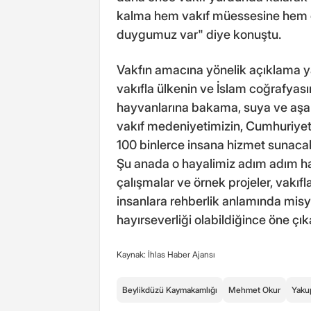
kalma hem vakıf müessesine hem d
duygumuz var" diye konuştu.
Vakfın amacına yönelik açıklama 
vakıfla ülkenin ve İslam coğrafyası
hayvanlarına bakama, suya ve aşa
vakıf medeniyetimizin, Cumhuriy
100 binlerce insana hizmet sunacak 
Şu anada o hayalimiz adım adım hay
çalışmalar ve örnek projeler, vakıfl
insanlara rehberlik anlamında mis
hayırseverliği olabildiğince öne çı
Kaynak: İhlas Haber Ajansı
Beylikdüzü Kaymakamlığı
Mehmet Okur
Yaku