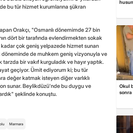
husume
e bu tür hizmet kurumlarına şükran
yapan Orakçı, "Osmanlı dönemimde 27 bin
nın dört bir tarafında evlendirmekten sokak
 kadar çok geniş yelpazede hizmet sunan
et döneminde de muhkem geniş vizyonuyla ve
tarzda bir vakıf kurguladık ve hayır yaptık.
at geçiyor. Ümit ediyorum ki; bu tür
ara değer katmak isteyen diğer varlıklı
yon sunar. Beylikdüzü'nde bu duygu ve
Okul 
sonra 
kardık" şeklinde konuştu.
plu
Marmara