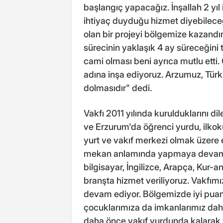
başlangıç yapacağız. İnşallah 2 yı
ihtiyaç duyduğu hizmet diyebileceğ
olan bir projeyi bölgemize kazandı
sürecinin yaklaşık 4 ay süreceğini
cami olması beni ayrıca mutlu etti.
adına inşa ediyoruz. Arzumuz, Türkiy
dolmasıdır" dedi.
Vakfı 2011 yılında kurulduklarını di
ve Erzurum'da öğrenci yurdu, ilkokul
yurt ve vakıf merkezi olmak üzere e
mekan anlamında yapmaya devam e
bilgisayar, İngilizce, Arapça, Kur-an'
branşta hizmet veriliyoruz. Vakfım
devam ediyor. Bölgemizde iyi puan
çocuklarımıza da imkanlarımız dah
daha önce vakıf yurdunda kalarak 