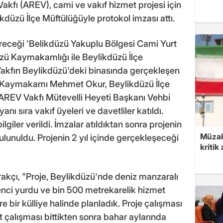
kfı (AREV), cami ve vakıf hizmet projesi için
üzü İlçe Müftülüğüyle protokol imzası attı.
eceği 'Belikdüzü Yakuplu Bölgesi Cami Yurt
üzü Kaymakamlığı ile Beylikdüzü İlçe
 Vakfın Beylikdüzü'deki binasında gerçekleşen
ü Kaymakamı Mehmet Okur, Beylikdüzü İlçe
 AREV Vakfı Mütevelli Heyeti Başkanı Vehbi
nı sıra vakıf üyeleri ve davetliler katıldı.
lgiler verildi. İmzalar atıldıktan sonra projenin
Müzak
bulunuldu. Projenin 2 yıl içinde gerçekleşeceği
kritik
rakçı, "Proje, Beylikdüzü'nde deniz manzaralı
ğrenci yurdu ve bin 500 metrekarelik hizmet
e bir külliye halinde planladık. Proje çalışması
 çalışması bittikten sonra bahar aylarında