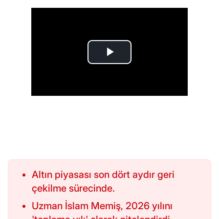
Altın piyasası son dört aydır geri
çekilme sürecinde.
Uzman İslam Memiş, 2026 yılını