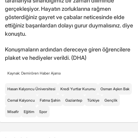
taraflarıyla sınandığımız bir zaman diliminde
gerçekleşiyor. Hayatın zorluklarına rağmen
gösterdiğiniz gayret ve çabalar neticesinde elde
ettiğiniz başarılardan dolayı gurur duymalısınız. diye
konuştu.
Konuşmaların ardından dereceye giren öğrencilere
plaket ve hediyeler verildi. (DHA)
Kaynak: Demirören Haber Ajansı
Hasan Kalyoncu Üniversitesi
Kredi Yurtlar Kurumu
Osman Aşkın Bak
Cemal Kalyoncu
Fatma Şahin
Gaziantep
Türkiye
Gençlik
Misafir
Eğitim
Spor