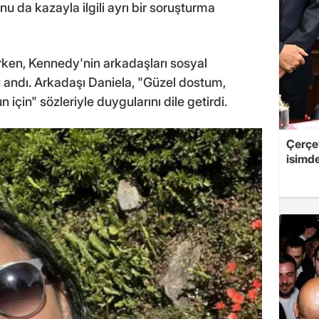
 da kazayla ilgili ayrı bir soruşturma
rken, Kennedy'nin arkadaşları sosyal
andı. Arkadaşı Daniela, "Güzel dostum,
çin" sözleriyle duygularını dile getirdi.
Çerçe
isimd