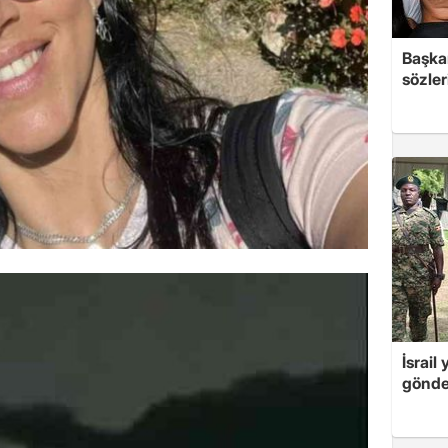
Başkan
sözler
İsrail
gönde