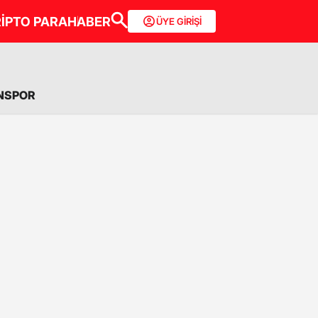
İPTO PARA
HABER
ÜYE GİRİŞİ
NSPOR