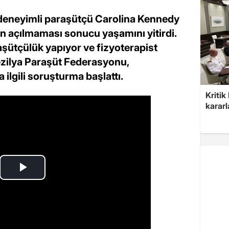
 deneyimli paraşütçü Carolina Kennedy
n açılmaması sonucu yaşamını yitirdi.
raşütçülük yapıyor ve fizyoterapist
rezilya Paraşüt Federasyonu,
ilgili soruşturma başlattı.
Kritik
kararl