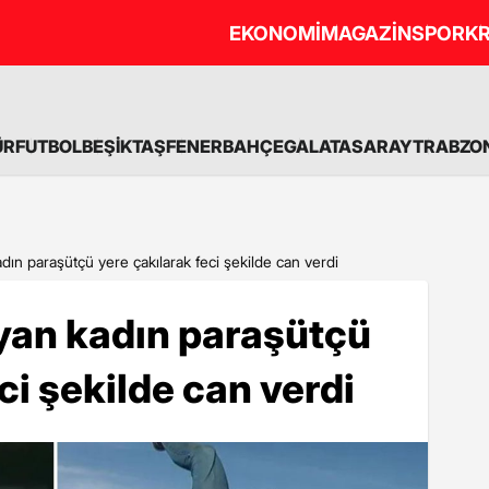
EKONOMİ
MAGAZİN
SPOR
KR
ÜR
FUTBOL
BEŞİKTAŞ
FENERBAHÇE
GALATASARAY
TRABZO
dın paraşütçü yere çakılarak feci şekilde can verdi
yan kadın paraşütçü
ci şekilde can verdi