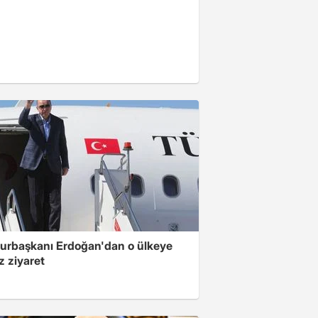
rbaşkanı Erdoğan'dan o ülkeye
z ziyaret