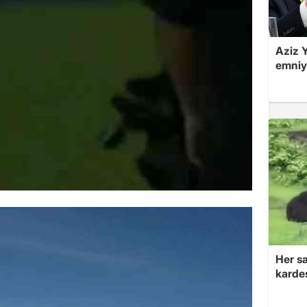
Aziz Y
emniye
Her sa
kardeş