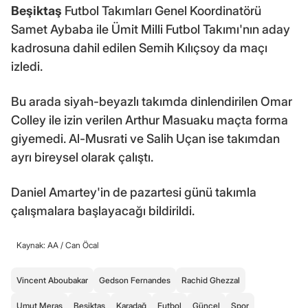
Beşiktaş
Futbol Takımları Genel Koordinatörü
Samet Aybaba ile Ümit Milli Futbol Takımı'nın aday
kadrosuna dahil edilen Semih Kılıçsoy da maçı
izledi.
Bu arada siyah-beyazlı takımda dinlendirilen Omar
Colley ile izin verilen Arthur Masuaku maçta forma
giyemedi. Al-Musrati ve Salih Uçan ise takımdan
ayrı bireysel olarak çalıştı.
Daniel Amartey'in de pazartesi günü takımla
çalışmalara başlayacağı bildirildi.
Kaynak: AA /
Can Öcal
Vincent Aboubakar
Gedson Fernandes
Rachid Ghezzal
Umut Meraş
Beşiktaş
Karadağ
Futbol
Güncel
Spor