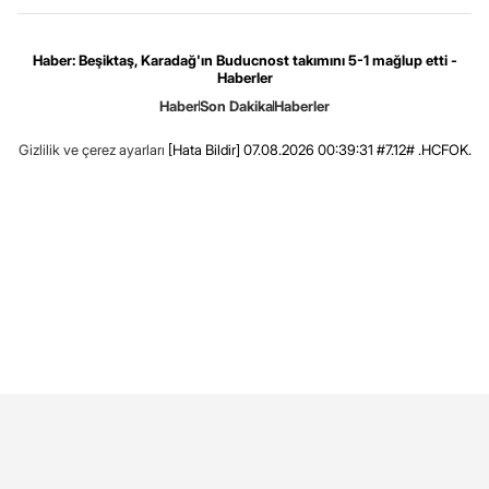
Haber: Beşiktaş, Karadağ'ın Buducnost takımını 5-1 mağlup etti -
Haberler
Haber
Son Dakika
Haberler
Gizlilik ve çerez ayarları
[Hata Bildir]
07.08.2026 00:39:31 #7.12# .HCFOK.