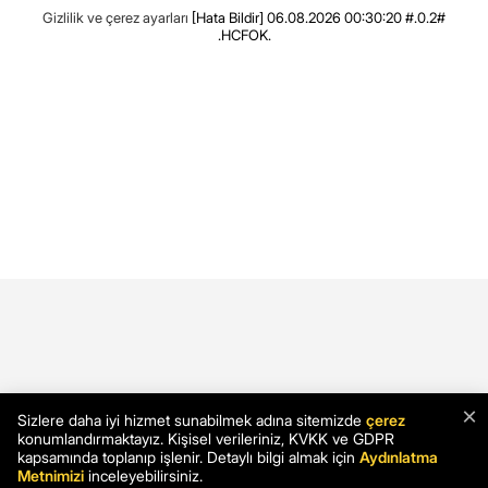
Gizlilik ve çerez ayarları
[Hata Bildir]
06.08.2026 00:30:20 #.0.2#
.HCFOK.
×
Sizlere daha iyi hizmet sunabilmek adına sitemizde
çerez
konumlandırmaktayız. Kişisel verileriniz, KVKK ve GDPR
kapsamında toplanıp işlenir. Detaylı bilgi almak için
Aydınlatma
Metnimizi
inceleyebilirsiniz.