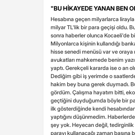
"BU HİKAYEDE YANAN BEN 
Hesabına geçen milyarlarca lirayl
milyar TL'lik bir para geçişi oldu
sonra haberler olunca Kocaeli'de bir
Milyonlarca kişinin kullandığı ba
hisse senedi menüsü var ve oraya mi
avukatları mahkemede benim yazıl
yaptı. Gerekçeli kararda ise o an o
Dediğim gibi iş yerimde o saatlerde
hakim bey buna gerek duymadı. Bu
gördüm. Çalışma hayatım bitti, eko
geçtiğini duyduğumda böyle bir p
ilk gösterdiğinde kendi hesabınd
yaptığını düşünmedim. Haberlerde a
şey yok. Heyecan değil, tedirginlik
parayı kullanacağı zaman başına bi