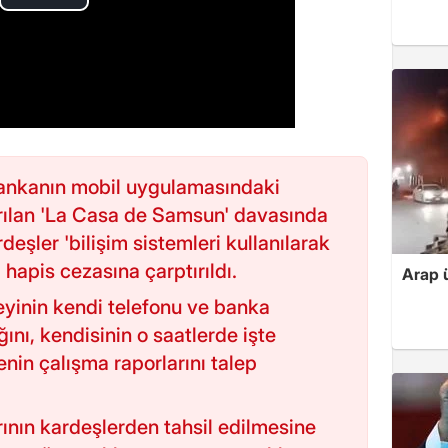
ankanın mobil uygulamasındaki
arılan 'La Casa de Samsun' davasında
şler 'bilişim sistemleri kullanılarak
l hapis cezasına çarptırıldı.
Arap ü
yinin kendi telefonu ve banka
ını, kendisinin o saatlerde işte
n çalışma raporlarını talep
nın kardeşlerden tahsil edilmesine