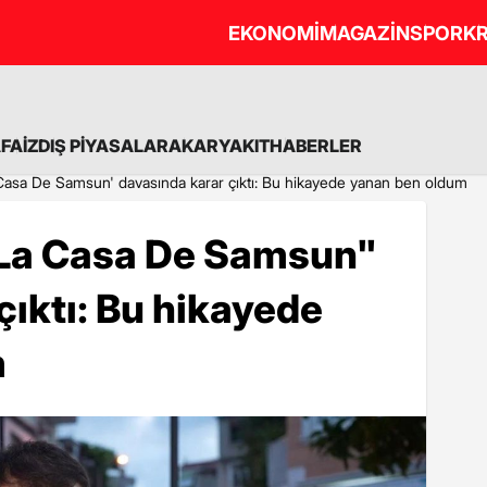
EKONOMİ
MAGAZİN
SPOR
KR
A
FAİZ
DIŞ PİYASALAR
AKARYAKIT
HABERLER
a Casa De Samsun' davasında karar çıktı: Bu hikayede yanan ben oldum
 "La Casa De Samsun"
çıktı: Bu hikayede
m