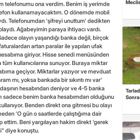
Meclis
m telefonumu ona verdim. Benim iş yerimde
 telefon kullanamayacaktım. O dönemde mobil
ydı. Telefonumdan 'şifreyi unuttum' dedikten
olaydı. Ağabeyimin paraya ihtiyacı vardı.
Sadece olayın yaşandığı banka değil, birçok
turalardan artan paralar ile yapılan ufak
m hesabıma giriyor. Hisse senedi menüsünden
 tüm kullanıcılarına sunuyor. Buraya miktar
bıma geçiyor. Miktarlar yazıyor ve mevduat
am mı, yoksa bankada bir sıkıntı mı var'
adaşının hesabından deniyor ve 4-5 banka
Tarlad
lem sadece benim banka hesabımdan olduğunu
Sonra
ullanıyor. Benden direkt ona gitmesi bu olayı
eden 'O gün o saatlerde çalıştığıma dair
ep ettim. Beni yargılayan hakim direkt 'gerek
ti" diye konuştu.