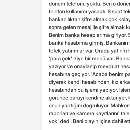
dönem telefonu yoktu. Ben o döne
telefon kullanımı yasaktı. 8 saat
bankacılıktan şifre almak çok kola
sonra gelen mesaj ile şifre almak k
Benim banka hesaplarıma giriyor. 
banka hesabıma girmiş. Bankanın fa
tefek yatırımlar var. Orada yatırı
'para çek' diye bir menü var. Banka
yazıyor ve onaylanıp mevduat hesa
hesabına geçiyor. 'Acaba benim par
diyerek kendi hesabından, kız ark
hesabından bu işlemi yapıyor. İş
görünce parayı kendine aktarıyor, k
onun yaptığını doğruluyor. Mahkem
raporları ve kamera kayıtlarını' tal
yok' dedi. Beni olayın içine dahil et