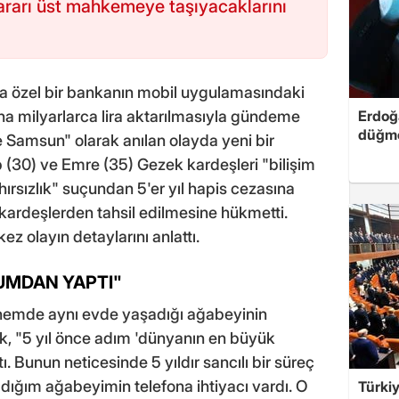
rarı üst mahkemeye taşıyacaklarını
a özel bir bankanın mobil uygulamasındaki
na milyarlarca lira aktarılmasıyla gündeme
Erdoğa
düğme
Samsun" olarak anılan olayda yeni bir
30) ve Emre (35) Gezek kardeşleri "bilişim
 hırsızlık" suçundan 5'er yıl hapis cezasına
 kardeşlerden tahsil edilmesine hükmetti.
z olayın detaylarını anlattı.
UMDAN YAPTI"
nemde aynı evde yaşadığı ağabeyinin
ek, "5 yıl önce adım 'dünyanın en büyük
ı. Bunun neticesinde 5 yıldır sancılı bir süreç
dığım ağabeyimin telefona ihtiyacı vardı. O
Türkiy