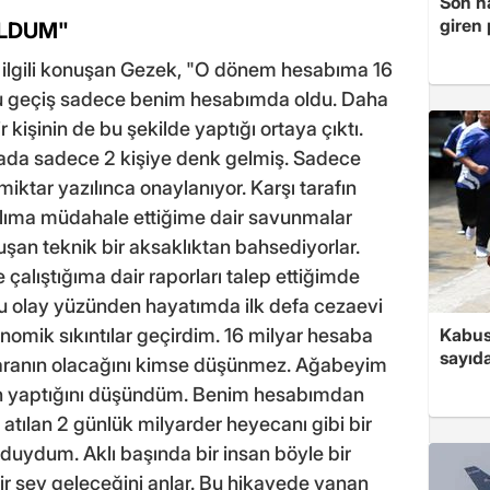
Son ha
giren
OLDUM"
a ilgili konuşan Gezek, "O dönem hesabıma 16
. Bu geçiş sadece benim hesabımda oldu. Daha
 kişinin de bu şekilde yaptığı ortaya çıktı.
nkada sadece 2 kişiye denk gelmiş. Sadece
ktar yazılınca onaylanıyor. Karşı tarafın
ıma müdahale ettiğime dair savunmalar
luşan teknik bir aksaklıktan bahsediyorlar.
 çalıştığıma dair raporları talep ettiğimde
 olay yüzünden hayatımda ilk defa cezaevi
Kabus
nomik sıkıntılar geçirdim. 16 milyar hesaba
sayıda
aranın olacağını kimse düşünmez. Ağabeyim
an yaptığını düşündüm. Benim hesabımdan
tılan 2 günlük milyarder heyecanı gibi bir
 duydum. Aklı başında bir insan böyle bir
r şey geleceğini anlar. Bu hikayede yanan