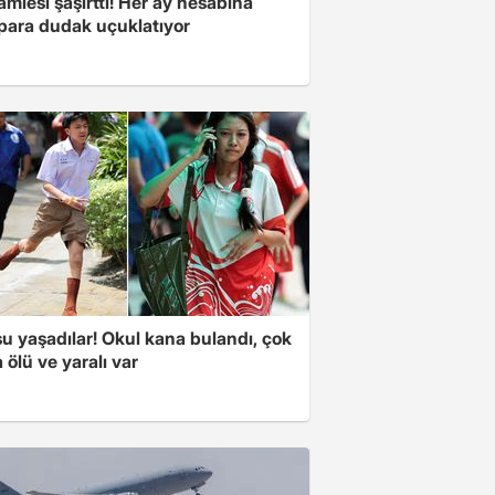
mlesi şaşırttı! Her ay hesabına
 para dudak uçuklatıyor
u yaşadılar! Okul kana bulandı, çok
 ölü ve yaralı var