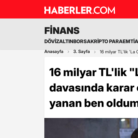
FİNANS
DÖVİZ
ALTIN
BORSA
KRİPTO PARA
EMTİ
Anasayfa
3. Sayfa
16 milyar TL'lik 'L
16 milyar TL'lik
davasında karar 
yanan ben oldu