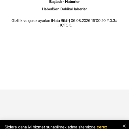
Başladı - Haberler
Haber
Son Dakika
Haberler
Gizlilik ve çerez ayarları
[Hata Bildir]
06.08.2026 16:00:20 #.0.3#
.HCFOK.
×
Sizlere daha iyi hizmet sunabilmek adına sitemizde
çerez