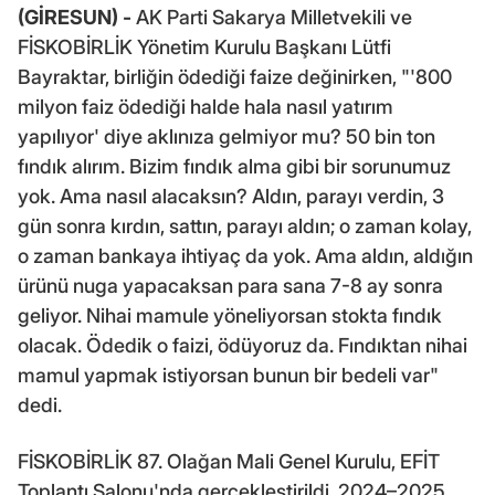
(GİRESUN) -
AK Parti Sakarya Milletvekili ve
FİSKOBİRLİK Yönetim Kurulu Başkanı Lütfi
Bayraktar, birliğin ödediği faize değinirken, "'800
milyon faiz ödediği halde hala nasıl yatırım
yapılıyor' diye aklınıza gelmiyor mu? 50 bin ton
fındık alırım. Bizim fındık alma gibi bir sorunumuz
yok. Ama nasıl alacaksın? Aldın, parayı verdin, 3
gün sonra kırdın, sattın, parayı aldın; o zaman kolay,
o zaman bankaya ihtiyaç da yok. Ama aldın, aldığın
ürünü nuga yapacaksan para sana 7-8 ay sonra
geliyor. Nihai mamule yöneliyorsan stokta fındık
olacak. Ödedik o faizi, ödüyoruz da. Fındıktan nihai
mamul yapmak istiyorsan bunun bir bedeli var"
dedi.
FİSKOBİRLİK 87. Olağan Mali Genel Kurulu, EFİT
Toplantı Salonu'nda gerçekleştirildi. 2024–2025