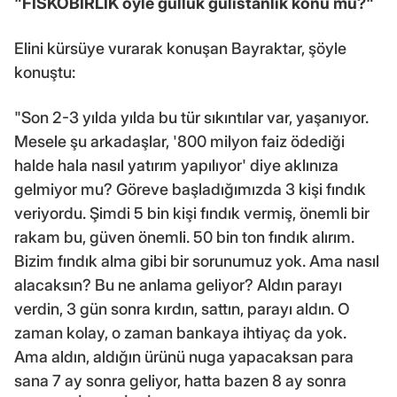
"FİSKOBİRLİK öyle güllük gülistanlık konu mu?"
Elini kürsüye vurarak konuşan Bayraktar, şöyle
konuştu:
"Son 2-3 yılda yılda bu tür sıkıntılar var, yaşanıyor.
Mesele şu arkadaşlar, '800 milyon faiz ödediği
halde hala nasıl yatırım yapılıyor' diye aklınıza
gelmiyor mu? Göreve başladığımızda 3 kişi fındık
veriyordu. Şimdi 5 bin kişi fındık vermiş, önemli bir
rakam bu, güven önemli. 50 bin ton fındık alırım.
Bizim fındık alma gibi bir sorunumuz yok. Ama nasıl
alacaksın? Bu ne anlama geliyor? Aldın parayı
verdin, 3 gün sonra kırdın, sattın, parayı aldın. O
zaman kolay, o zaman bankaya ihtiyaç da yok.
Ama aldın, aldığın ürünü nuga yapacaksan para
sana 7 ay sonra geliyor, hatta bazen 8 ay sonra