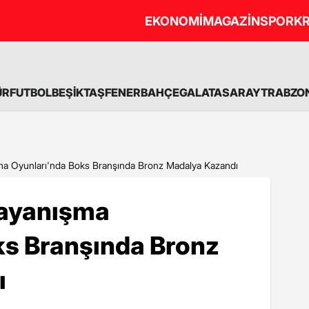
EKONOMİ
MAGAZİN
SPOR
KR
ÜR
FUTBOL
BEŞİKTAŞ
FENERBAHÇE
GALATASARAY
TRABZO
şma Oyunları'nda Boks Branşında Bronz Madalya Kazandı
Dayanışma
ks Branşında Bronz
ı