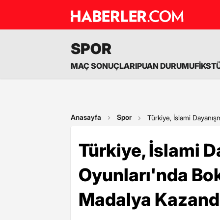
SPOR
MAÇ SONUÇLARI
PUAN DURUMU
FİKST
Anasayfa
Spor
Türkiye, İslami Dayanı
Türkiye, İslami 
Oyunları'nda Bo
Madalya Kazand