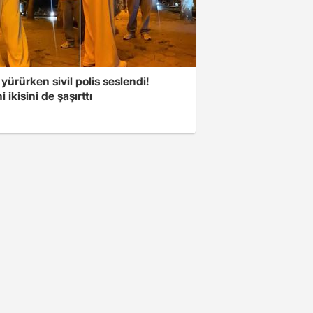
 yürürken sivil polis seslendi!
 ikisini de şaşırttı