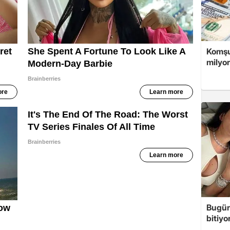
Komşuy
milyon
Bugün 
bitiyo