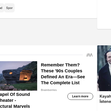
ad
Spor
Kayaha
İsten