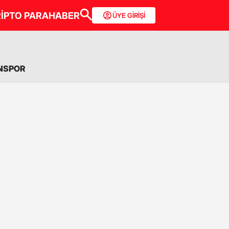
İPTO PARA
HABER
ÜYE GİRİŞİ
NSPOR