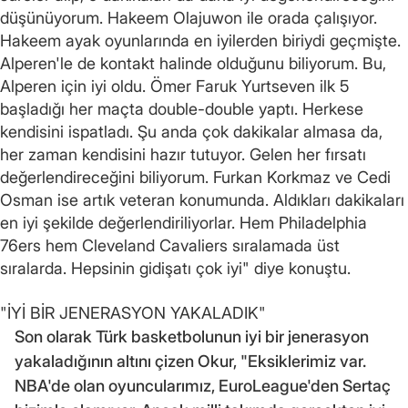
düşünüyorum. Hakeem Olajuwon ile orada çalışıyor.
Hakeem ayak oyunlarında en iyilerden biriydi geçmişte.
Alperen'le de kontakt halinde olduğunu biliyorum. Bu,
Alperen için iyi oldu. Ömer Faruk Yurtseven ilk 5
başladığı her maçta double-double yaptı. Herkese
kendisini ispatladı. Şu anda çok dakikalar almasa da,
her zaman kendisini hazır tutuyor. Gelen her fırsatı
değerlendireceğini biliyorum. Furkan Korkmaz ve Cedi
Osman ise artık veteran konumunda. Aldıkları dakikaları
en iyi şekilde değerlendiriliyorlar. Hem Philadelphia
76ers hem Cleveland Cavaliers sıralamada üst
sıralarda. Hepsinin gidişatı çok iyi" diye konuştu.
"İYİ BİR JENERASYON YAKALADIK"
Son olarak Türk basketbolunun iyi bir jenerasyon
yakaladığının altını çizen Okur, "Eksiklerimiz var.
NBA'de olan oyuncularımız, EuroLeague'den Sertaç