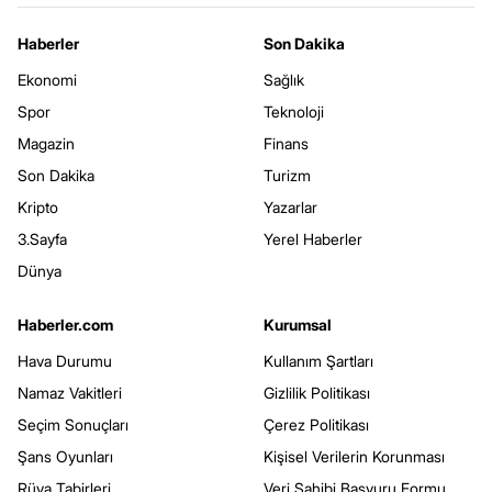
Haberler
Son Dakika
Ekonomi
Sağlık
Spor
Teknoloji
Magazin
Finans
Son Dakika
Turizm
Kripto
Yazarlar
3.Sayfa
Yerel Haberler
Dünya
Haberler.com
Kurumsal
Hava Durumu
Kullanım Şartları
Namaz Vakitleri
Gizlilik Politikası
Seçim Sonuçları
Çerez Politikası
Şans Oyunları
Kişisel Verilerin Korunması
Rüya Tabirleri
Veri Sahibi Başvuru Formu