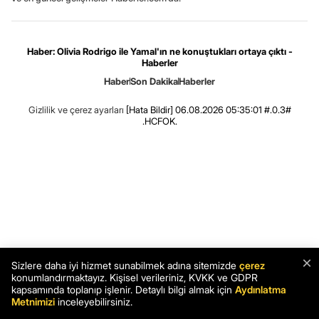
Haber: Olivia Rodrigo ile Yamal'ın ne konuştukları ortaya çıktı -
Haberler
Haber
Son Dakika
Haberler
Gizlilik ve çerez ayarları
[Hata Bildir]
06.08.2026 05:35:01 #.0.3#
.HCFOK.
×
Sizlere daha iyi hizmet sunabilmek adına sitemizde
çerez
konumlandırmaktayız. Kişisel verileriniz, KVKK ve GDPR
kapsamında toplanıp işlenir. Detaylı bilgi almak için
Aydınlatma
Metnimizi
inceleyebilirsiniz.