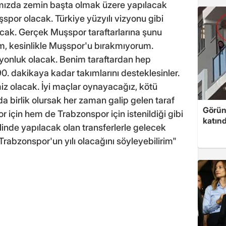
mızda zemin başta olmak üzere yapılacak
şspor olacak. Türkiye yüzyılı vizyonu gibi
cak. Gerçek Muşspor taraftarlarına şunu
, kesinlikle Muşspor'u bırakmıyorum.
onluk olacak. Benim taraftardan hep
90. dakikaya kadar takımlarını desteklesinler.
miz olacak. İyi maçlar oynayacağız, kötü
 birlik olursak her zaman galip gelen taraf
Görünt
 için hem de Trabzonspor için istenildiği gibi
katınd
inde yapılacak olan transferlerle gelecek
bzonspor'un yılı olacağını söyleyebilirim"