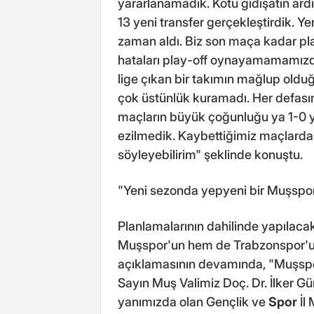
yararlanamadık. Kötü gidişatın ard
13 yeni transfer gerçekleştirdik. Y
zaman aldı. Biz son maça kadar pl
hataları play-off oynayamamamızda
lige çıkan bir takımın mağlup olduğ
çok üstünlük kuramadı. Her defası
maçların büyük çoğunluğu ya 1-0 y
ezilmedik. Kaybettiğimiz maçlarda 
söyleyebilirim" şeklinde konuştu.
"Yeni sezonda yepyeni bir Muşspo
Planlamalarının dahilinde yapılaca
Muşspor'un hem de Trabzonspor'un 
açıklamasının devamında, "Muşspor'
Sayın Muş Valimiz Doç. Dr. İlker 
yanımızda olan Gençlik ve
Spor
İl