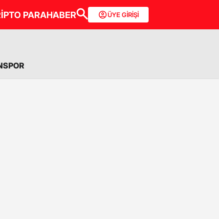
İPTO PARA
HABER
ÜYE GİRİŞİ
NSPOR