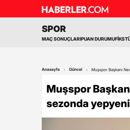
SPOR
MAÇ SONUÇLARI
PUAN DURUMU
FİKST
Anasayfa
Güncel
Muşspor Başkanı Nev
Muşspor Başkanı
sezonda yepyeni