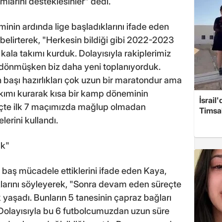
larını desteklesinler" dedi.
nin ardında lige başladıklarını ifade eden
ı belirterek, "Herkesin bildiği gibi 2022-2023
la takımı kurduk. Dolayısıyla rakiplerimiz
 dönmüşken biz daha yeni toplanıyorduk.
 başı hazırlıkları çok uzun bir maratondur ama
akımı kurarak kısa bir kamp döneminin
İsrail
eçte ilk 7 maçımızda mağlup olmadan
Timsah
lerini kullandı.
ık"
baş mücadele ettiklerini ifade eden Kaya,
klarını söyleyerek, "Sonra devam eden süreçte
 yaşadı. Bunların 5 tanesinin çapraz bağları
. Dolayısıyla bu 6 futbolcumuzdan uzun süre