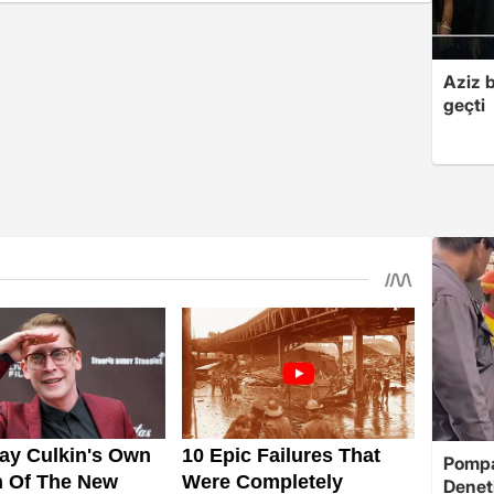
Aziz b
geçti
Pompad
Denet