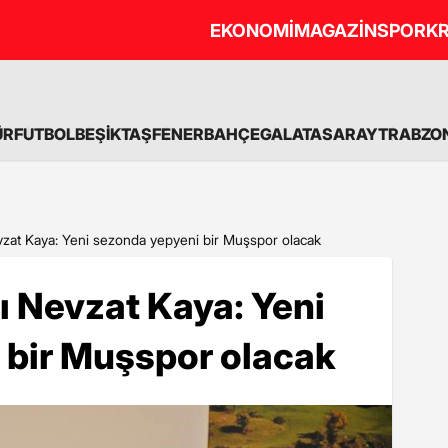
EKONOMİ
MAGAZİN
SPOR
KR
ÜR
FUTBOL
BEŞİKTAŞ
FENERBAHÇE
GALATASARAY
TRABZO
zat Kaya: Yeni sezonda yepyeni bir Muşspor olacak
 Nevzat Kaya: Yeni
 bir Muşspor olacak