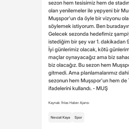
sezon hem tesisimiz hem de stadı
olan yenilemeler ile yepyeni bir Mu
Muşspor'un da öyle bir vizyonu ola
söylemek istiyorum. Ben buradayım
Gelecek sezonda hedefimiz şampiy
istediğim bir şey var 1. dakikadan 
İyi günlerimiz olacak, kötü günleri
maçlar oynayacağız ama biz sahada
biz olacağız. Bu sezon hem Muşspor
gitmedi. Ama planlamalarımız dahil
sezonun hem Muşspor'un hem de Tra
ifadelerini kullandı. - MUŞ
Kaynak: İhlas Haber Ajansı
Nevzat Kaya
Spor