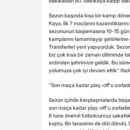
dakikadan 90. dakikaya kadar takım
Sezon başında kısa bir kamp dönemi
Kaya, ilk 7 maçlarını kazandıkların
sezonunun başlamasına 10-15 gün ka
kamplarını tamamlayıp şehirlerine
Transferleri yeni yapıyorduk. Sezon
biz çok kısa bir zaman diliminde t
ardından şehrimize geldik. Bu sür
yolumuza çok iyi devam ettik" ifade
"Son maça kadar play-off'u zorlad
Sezon içinde karşılaşmalarda başa 
son maça kadar play-off'u zorladı
6 tane önemli futbolcumuz sakatlık
koptu. Bir tanesinin de dizi döndü