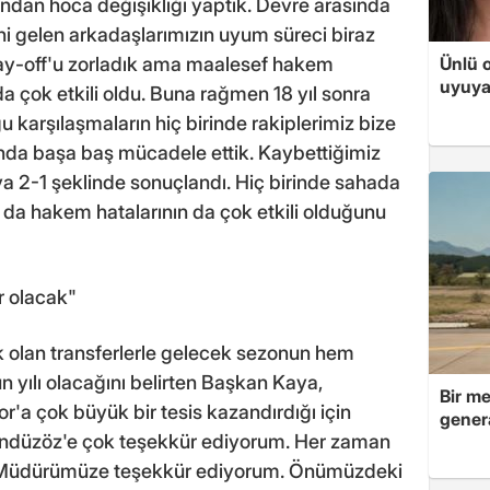
ından hoca değişikliği yaptık. Devre arasında
eni gelen arkadaşlarımızın uyum süreci biraz
Ünlü 
ay-off'u zorladık ama maalesef hakem
uyuya
 çok etkili oldu. Buna rağmen 18 yıl sonra
u karşılaşmaların hiç birinde rakiplerimiz bize
nda başa baş mücadele ettik. Kaybettiğimiz
a 2-1 şeklinde sonuçlandı. Hiç birinde sahada
da hakem hatalarının da çok etkili olduğunu
r olacak"
k olan transferlerle gelecek sezonun hem
yılı olacağını belirten Başkan Kaya,
Bir me
a çok büyük bir tesis kazandırdığı için
genera
Gündüzöz'e çok teşekkür ediyorum. Her zaman
 Müdürümüze teşekkür ediyorum. Önümüzdeki