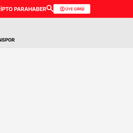
İPTO PARA
HABER
ÜYE GİRİŞİ
NSPOR