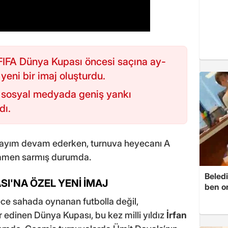
FIFA Dünya Kupası öncesi saçına ay-
yeni bir imaj oluşturdu.
i sosyal medyada geniş yankı
dı.
 sayım devam ederken, turnuva heyecanı A
amamen sarmış durumda.
Beledi
I'NA ÖZEL YENİ İMAJ
ben o
ece sahada oynanan futbolla değil,
er edinen Dünya Kupası, bu kez milli yıldız
İrfan