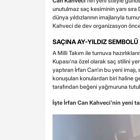
Can Kahveci
'nin yeni stiliyle gü
unutulmaz saç kesiminin yanı sır
dünya yıldızlarının imajlarıyla tur
Kahveci de dev organizasyon önces
SAÇINA AY-YILDIZ SEMBOLÜ
A Milli Takım ile turnuva hazırlıkla
Kupası'na özel olarak saç stilini y
yaptıran İrfan Can’ın bu yeni imaj
konuşulan konulardan biri haline ge
tarafından beğeni yağmuruna tutul
İşte İrfan Can Kahveci'nin yeni ta