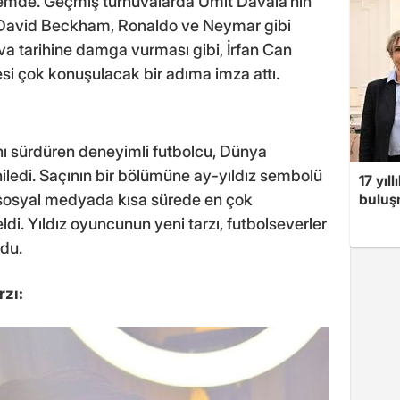
ndemde. Geçmiş turnuvalarda Ümit Davala’nın
a David Beckham, Ronaldo ve Neymar gibi
nuva tarihine damga vurması gibi, İrfan Can
i çok konuşulacak bir adıma imza attı.
rını sürdüren deneyimli futbolcu, Dünya
eniledi. Saçının bir bölümüne ay-yıldız sembolü
17 yıl
ı, sosyal medyada kısa sürede en çok
buluşm
ldi. Yıldız oyuncunun yeni tarzı, futbolseverler
du.
rzı: