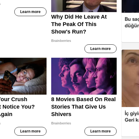
Bu sa
düğün 
İç giy
Geri k