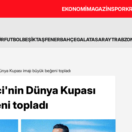
EKONOMİ
MAGAZİN
SPOR
KR
ÜR
FUTBOL
BEŞİKTAŞ
FENERBAHÇE
GALATASARAY
TRABZO
ünya Kupası imajı büyük beğeni topladı
ci'nin Dünya Kupası
ni topladı