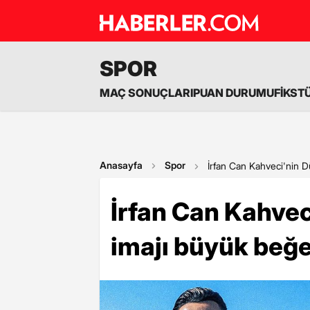
SPOR
MAÇ SONUÇLARI
PUAN DURUMU
FİKST
Anasayfa
Spor
İrfan Can Kahveci'nin D
İrfan Can Kahve
imajı büyük beğe