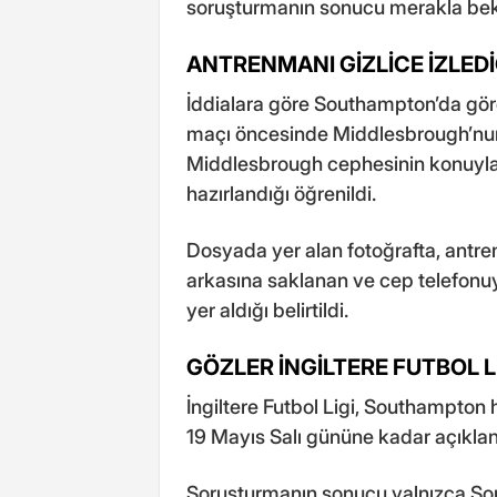
soruşturmanın sonucu merakla bek
ANTRENMANI GİZLİCE İZLEDİĞ
İddialara göre Southampton’da görev 
maçı öncesinde Middlesbrough’nun 
Middlesbrough cephesinin konuyla il
hazırlandığı öğrenildi.
Dosyada yer alan fotoğrafta, antre
arkasına saklanan ve cep telefonuyl
yer aldığı belirtildi.
GÖZLER İNGİLTERE FUTBOL L
İngiltere Futbol Ligi, Southampton h
19 Mayıs Salı gününe kadar açıkla
Soruşturmanın sonucu yalnızca South