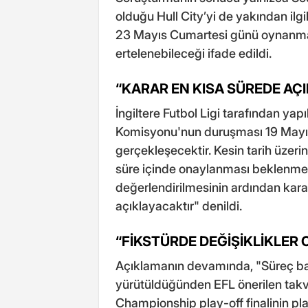
olduğu Hull City’yi de yakından ilgi
23 Mayıs Cumartesi günü oynanmas
ertelenebileceği ifade edildi.
“KARAR EN KISA SÜREDE AÇ
İngiltere Futbol Ligi tarafından ya
Komisyonu'nun duruşması 19 Mayı
gerçekleşecektir. Kesin tarih üze
süre içinde onaylanması beklenmekte
değerlendirilmesinin ardından kar
açıklayacaktır" denildi.
“FİKSTÜRDE DEĞİŞİKLİKLER O
Açıklamanın devamında, "Süreç bağ
yürütüldüğünden EFL önerilen tak
Championship play-off finalinin pl