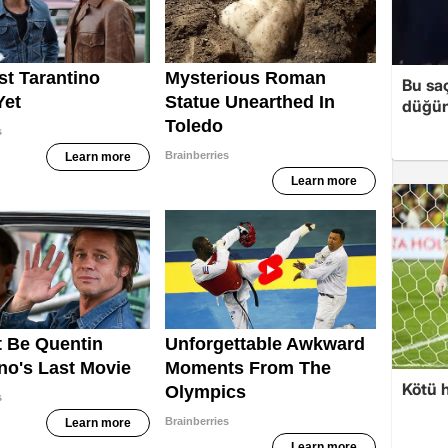
Bu sa
düğün 
Kötü 