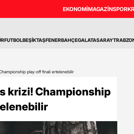
EKONOMİ
MAGAZİN
SPOR
KR
ÜR
FUTBOL
BEŞİKTAŞ
FENERBAHÇE
GALATASARAY
TRABZO
 Championship play-off finali ertelenebilir
us krizi! Championship
telenebilir