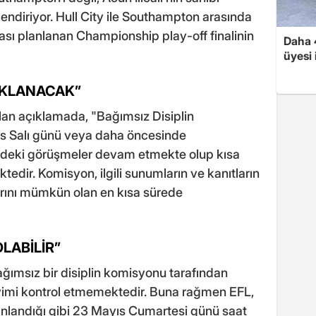
lendiriyor. Hull City ile Southampton arasında
ı planlanan Championship play-off finalinin
Daha 4
üyesi
IKLANACAK”
pılan açıklamada, "Bağımsız Disiplin
s Salı günü veya daha öncesinde
rindeki görüşmeler devam etmekte olup kısa
dir. Komisyon, ilgili sunumların ve kanıtların
arını mümkün olan en kısa sürede
LABİLİR”
ımsız bir disiplin komisyonu tarafından
vimi kontrol etmemektedir. Buna rağmen EFL,
anlandığı gibi 23 Mayıs Cumartesi günü saat