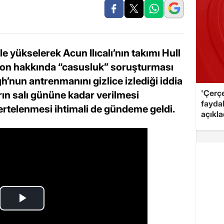
e yükselerek Acun Ilıcalı’nın takımı Hull
ton hakkında “casusluk” soruşturması
h’nun antrenmanını gizlice izlediği iddia
'Çerç
rarın salı gününe kadar verilmesi
fayda
 ertelenmesi ihtimali de gündeme geldi.
açıkla