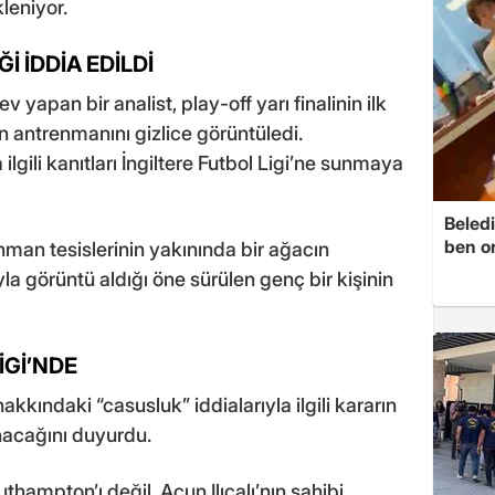
leniyor.
İ İDDİA EDİLDİ
yapan bir analist, play-off yarı finalinin ilk
antrenmanını gizlice görüntüledi.
gili kanıtları İngiltere Futbol Ligi’ne sunmaya
Beledi
ben o
nman tesislerinin yakınında bir ağacın
a görüntü aldığı öne sürülen genç bir kişinin
İGİ’NDE
akkındaki “casusluk” iddialarıyla ilgili kararın
nacağını duyurdu.
ampton’ı değil, Acun Ilıcalı’nın sahibi