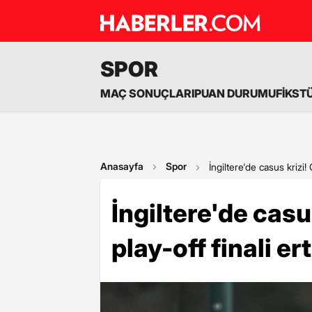
SPOR
MAÇ SONUÇLARI
PUAN DURUMU
FİKST
Anasayfa
Spor
İngiltere'de casus krizi!
İngiltere'de cas
play-off finali er