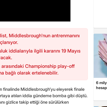
list, Middlesbrough'nun antrenmanını
çlanıyor.
luk iddialarıyla ilgili kararını 19 Mayıs
yacak.
n arasındaki Championship play-off
a bağlı olarak ertelenebilir.
6 mily
hesap
rı finalinde Middlesbrough’yu eleyerek finale
taya atılan iddia gündeme bomba gibi düştü.
ını gizlice takip ettiği öne sürülürken