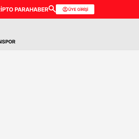
İPTO PARA
HABER
ÜYE GİRİŞİ
NSPOR