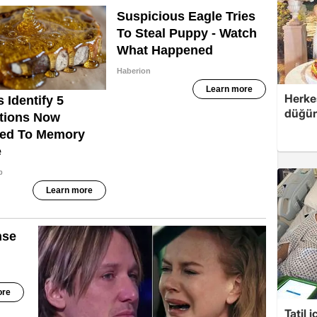
Herke
düğünü
Tatil 