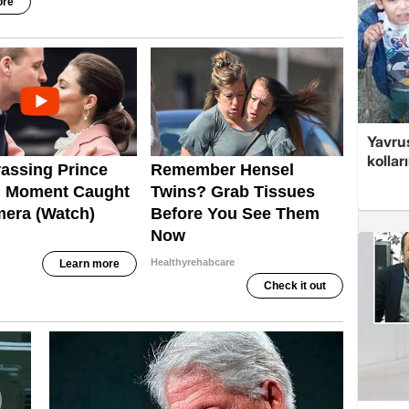
Yavrus
kolları