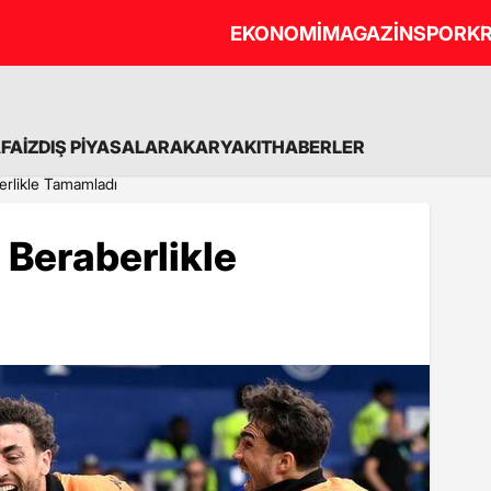
EKONOMİ
MAGAZİN
SPOR
KR
A
FAİZ
DIŞ PİYASALAR
AKARYAKIT
HABERLER
erlikle Tamamladı
 Beraberlikle