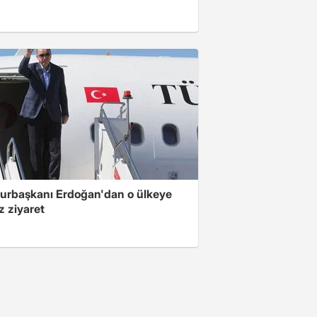
rbaşkanı Erdoğan'dan o ülkeye
z ziyaret