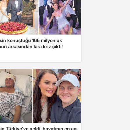
sin konuştuğu 165 milyonluk
n arkasından kira kriz çıktı!
için Türkiye'ye geldi, hayatının en acı