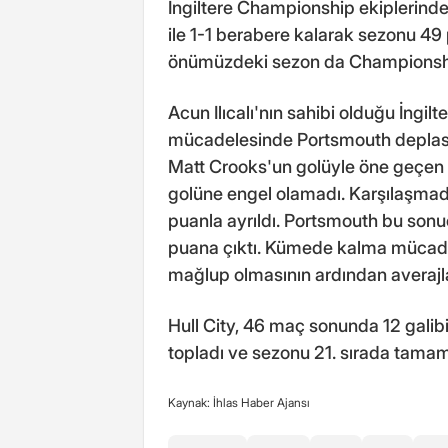
İngiltere Championship ekiplerind
ile 1-1 berabere kalarak sezonu 49 
önümüzdeki sezon da Championsh
Acun Ilıcalı'nın sahibi olduğu İngi
mücadelesinde Portsmouth deplasm
Matt Crooks'un golüyle öne geçen
golüne engel olamadı. Karşılaşmad
puanla ayrıldı. Portsmouth bu sonuç
puana çıktı. Kümede kalma mücade
mağlup olmasının ardından averajla
Hull City, 46 maç sonunda 12 galib
topladı ve sezonu 21. sırada tama
Kaynak: İhlas Haber Ajansı