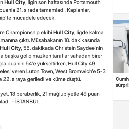
en
Hull City
, ligin son haftasında Portsmouth
puanla 21. sırada tamamladı. Kaplanlar,
ip'te mücadele edecek.
ltere Championship ekibi
Hull City
, ligde kalma
anına çıktı. Müsabakanın 18. dakikasında
Hull City
, 55. dakikada Christain Saydee'nin
a başka gol olmazken taraflar sahadan birer
la puanını 54'e yükseltirken, Hull City 49
lesi veren Luton Town, West Bromwich'e 5-3
 22. sıraya geriledi ve küme düştü.
Cumhu
sürpri
iyet, 13 beraberlik, 21 mağlubiyetle 49 puan
mladı. - İSTANBUL