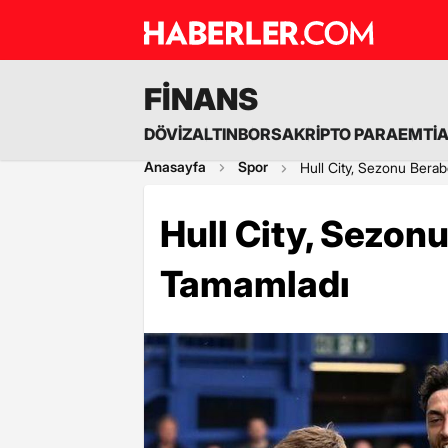
FİNANS
DÖVİZ
ALTIN
BORSA
KRİPTO PARA
EMTİ
Anasayfa
Spor
Hull City, Sezonu Berab
Hull City, Sezonu
Tamamladı