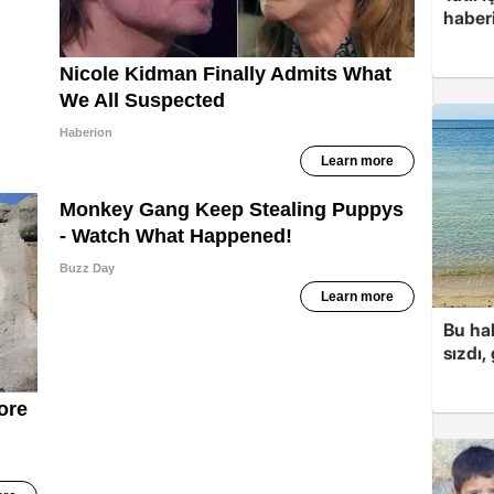
haberi
Bu hal
sızdı,