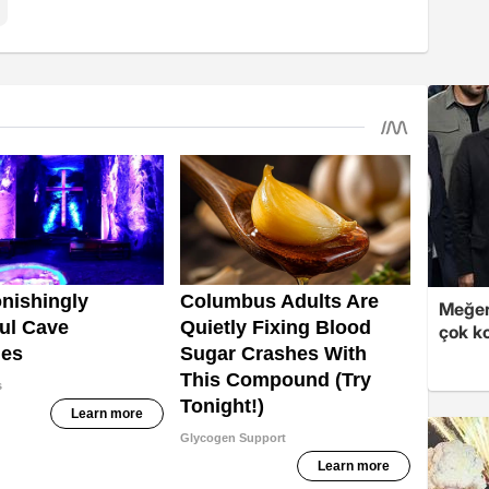
Meğer
çok k