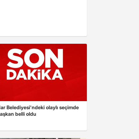
ar Belediyesi'ndeki olaylı seçimde
aşkan belli oldu