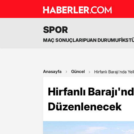
SPOR
MAÇ SONUÇLARI
PUAN DURUMU
FİKST
Anasayfa
Güncel
Hirfanlı Barajı'nda Y
Hirfanlı Barajı'n
Düzenlenecek