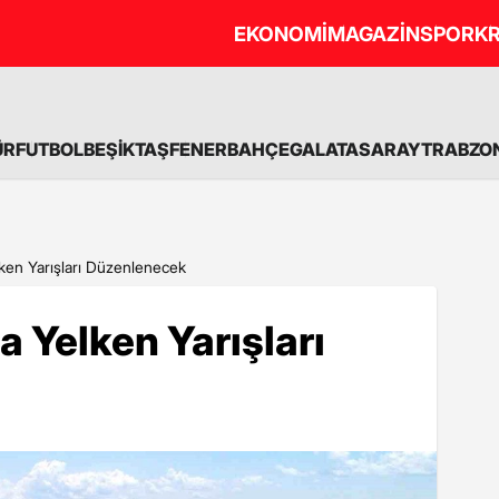
EKONOMİ
MAGAZİN
SPOR
KR
ÜR
FUTBOL
BEŞİKTAŞ
FENERBAHÇE
GALATASARAY
TRABZO
elken Yarışları Düzenlenecek
da Yelken Yarışları