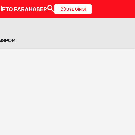
İPTO PARA
HABER
ÜYE GİRİŞİ
NSPOR