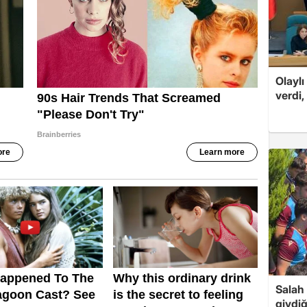
Olaylı
verdi,
Salah 
giydi