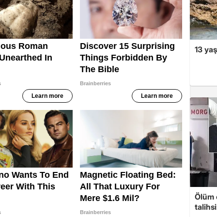
13 yaş
Ölüm 
talihs