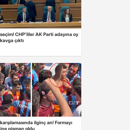
 seçim! CHP'liler AK Parti adayına oy
 kavga çıktı
karşılamasında ilginç an! Formayı
ğine pişman oldu