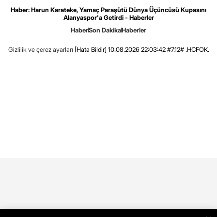
Haber: Harun Karateke, Yamaç Paraşütü Dünya Üçüncüsü Kupasını
Alanyaspor'a Getirdi - Haberler
Haber
Son Dakika
Haberler
Gizlilik ve çerez ayarları
[Hata Bildir]
10.08.2026 22:03:42 #7.12# .HCFOK.