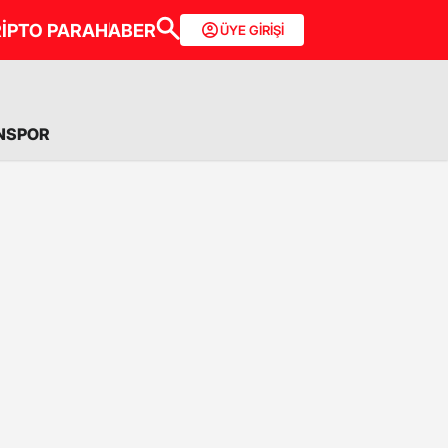
İPTO PARA
HABER
ÜYE GİRİŞİ
NSPOR