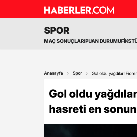
SPOR
MAÇ SONUÇLARI
PUAN DURUMU
FİKST
Anasayfa
Spor
Gol oldu yağdılar! Fiore
Gol oldu yağdıla
hasreti en sonund