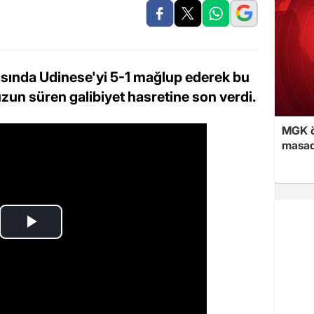
ftasında Udinese'yi 5-1 mağlup ederek bu
 uzun süren galibiyet hasretine son verdi.
MGK ön
masad