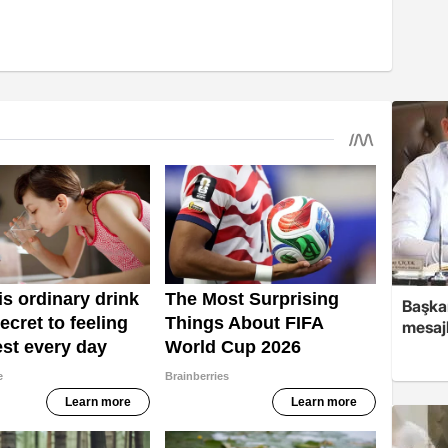
Başkan
mesajl