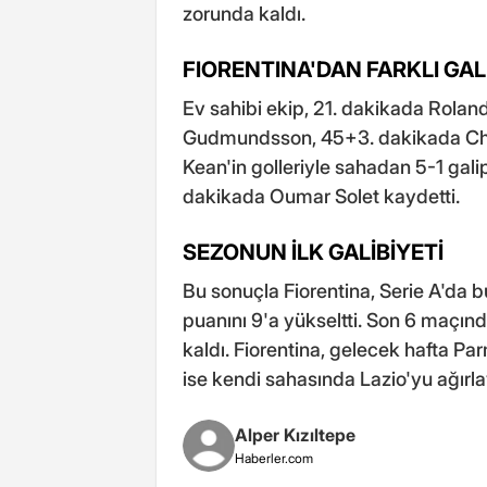
zorunda kaldı.
FIORENTINA'DAN FARKLI GAL
Ev sahibi ekip, 21. dakikada Rola
Gudmundsson, 45+3. dakikada Cher
Kean'in golleriyle sahadan 5-1 galip
dakikada Oumar Solet kaydetti.
SEZONUN İLK GALİBİYETİ
Bu sonuçla Fiorentina, Serie A'da bu
puanını 9'a yükseltti. Son 6 maçın
kaldı. Fiorentina, gelecek hafta 
ise kendi sahasında Lazio'yu ağırl
Alper Kızıltepe
Haberler.com