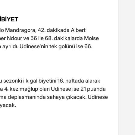
İBİYET
ndo Mandragora, 42. dakikada Albert
 Ndour ve 56 ile 68. dakikalarda Moise
 ayrıldı. Udinese'nin tek golünü ise 66.
 sezonki ilk galibiyetini 16. haftada alarak
da 4. kez mağlup olan Udinese ise 21 puanda
Parma deplasmanında sahaya çıkacak. Udinese
ayacak.