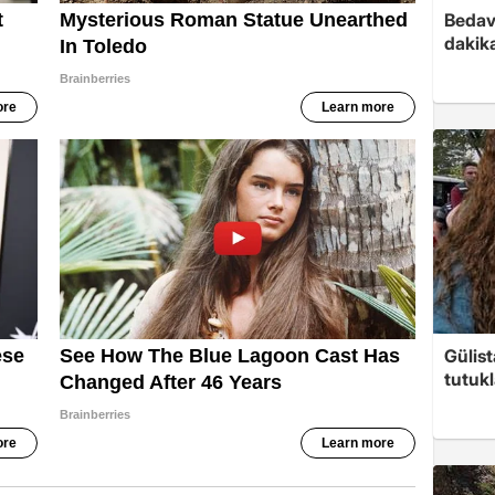
Bedav
dakika
Gülis
tutuk