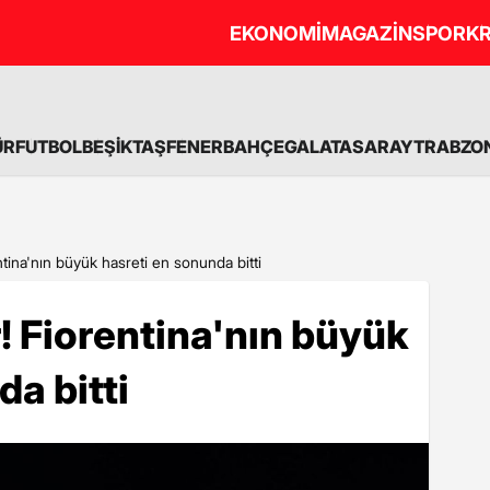
EKONOMİ
MAGAZİN
SPOR
KR
ÜR
FUTBOL
BEŞİKTAŞ
FENERBAHÇE
GALATASARAY
TRABZO
ntina'nın büyük hasreti en sonunda bitti
r! Fiorentina'nın büyük
a bitti