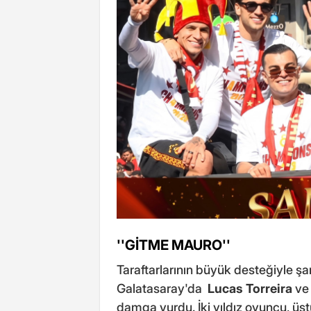
''GİTME MAURO''
Taraftarlarının büyük desteğiyle
Galatasaray'da
Lucas Torreira
ve 
damga vurdu. İki yıldız oyuncu, üst