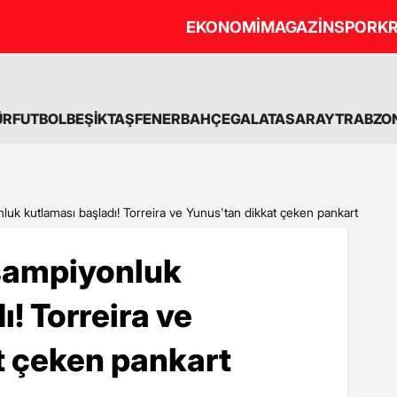
EKONOMİ
MAGAZİN
SPOR
KR
ÜR
FUTBOL
BEŞİKTAŞ
FENERBAHÇE
GALATASARAY
TRABZO
luk kutlaması başladı! Torreira ve Yunus'tan dikkat çeken pankart
şampiyonluk
! Torreira ve
t çeken pankart