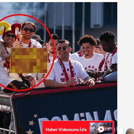
Haber Videosunu İzle