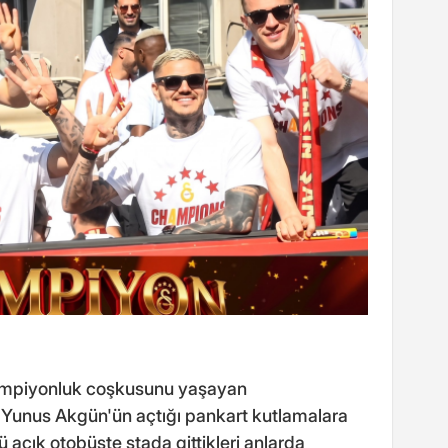
 şampiyonluk coşkusunu yaşayan
Yunus Akgün'ün açtığı pankart kutlamalara
ü açık otobüste stada gittikleri anlarda