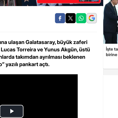
na ulaşan Galatasaray, büyük zaferi
or. Lucas Torreira ve Yunus Akgün, üstü
İşte t
birine 
 anlarda takımdan ayrılması beklenen
 yazılı pankart açtı.