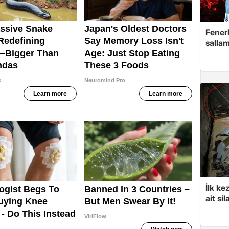
Fenerb
sallam
İlk ke
ait sil