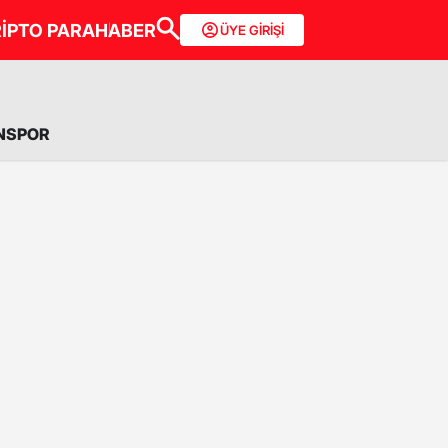
İPTO PARA
HABER
ÜYE GİRİŞİ
NSPOR