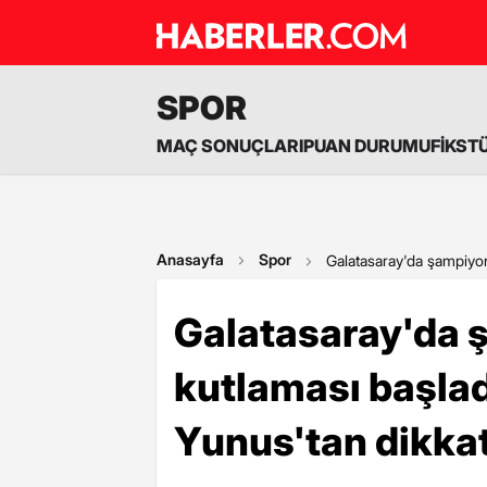
SPOR
MAÇ SONUÇLARI
PUAN DURUMU
FİKST
Anasayfa
Spor
Galatasaray'da şampiyon
Galatasaray'da 
kutlaması başladı
Yunus'tan dikka