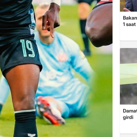
Bakan
1 saa
Damat
girdi