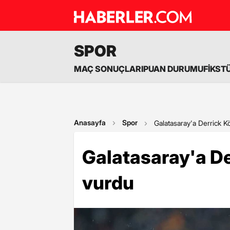
SPOR
MAÇ SONUÇLARI
PUAN DURUMU
FİKST
Anasayfa
Spor
Galatasaray'a Derrick 
Galatasaray'a D
vurdu