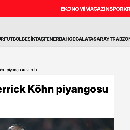
EKONOMİ
MAGAZİN
SPOR
KR
ÜR
FUTBOL
BEŞİKTAŞ
FENERBAHÇE
GALATASARAY
TRABZO
Köhn piyangosu vurdu
errick Köhn piyangosu