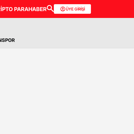
İPTO PARA
HABER
ÜYE GİRİŞİ
NSPOR