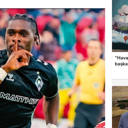
"Hava
başka