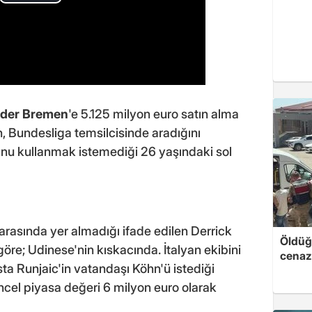
der Bremen
'e 5.125 milyon euro satın alma
, Bundesliga temsilcisinde aradığını
nu kullanmak istemediği 26 yaşındaki sol
ı arasında yer almadığı ifade edilen Derrick
Öldüğü
öre; Udinese'nin kıskacında. İtalyan ekibini
cenaz
sta Runjaic'in vatandaşı Köhn'ü istediği
ncel piyasa değeri 6 milyon euro olarak