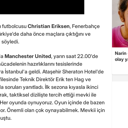
ı futbolcusu
Christian Eriksen
, Fenerbahçe
rkiye'de daha önce maçlara çıktığını ve
 söyledi.
Narin
da
Manchester United
, yarın saat 22.00'de
olay 
adelenin hazırlıklarını tesislerinde
a İstanbul'a geldi. Ataşehir Sheraton Hotel'de
lesinde Teknik Direktör Erik ten Hag ve
 soruları yanıtladı. İlk sezona kıyasla ikinci
k, taktiksel dizilişte tercih ettiği mevki ile
or. Her oyunda oynuyoruz. Oyun içinde de bazen
yor. Önemli olan çok oynayabilmek. Mevkii için
uştu.