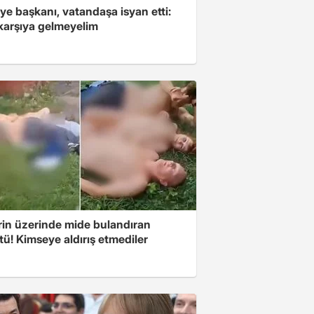
ye başkanı, vatandaşa isyan etti:
 karşıya gelmeyelim
rin üzerinde mide bulandıran
ü! Kimseye aldırış etmediler