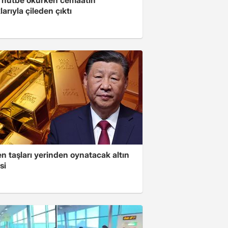
larıyla çileden çıktı
n taşları yerinden oynatacak altın
si