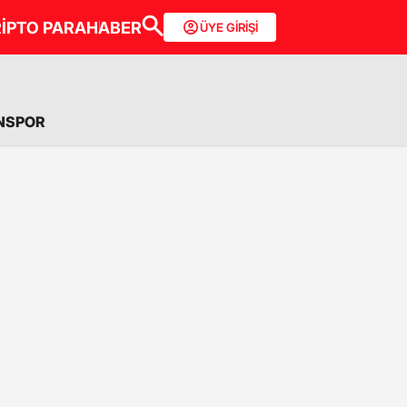
İPTO PARA
HABER
ÜYE GİRİŞİ
NSPOR