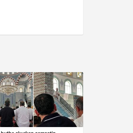
 hutbe okurken cemaatin