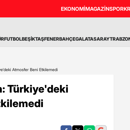
EKONOMİ
MAGAZİN
SPOR
KR
ÜR
FUTBOL
BEŞİKTAŞ
FENERBAHÇE
GALATASARAY
TRABZO
iye'deki Atmosfer Beni Etkilemedi
: Türkiye'deki
tkilemedi