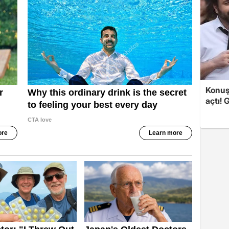
Konuşa
açtı! 