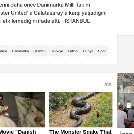
ferini daha önce Danimarka Milli Takımı
ter United'la Galatasaray'a karşı yaşadığını
 etkilemediğini ifade etti. - İSTANBUL
ahçe
Danimarka
istanbul
Türkiye
Futbol
Dünya
Spor
İmam,