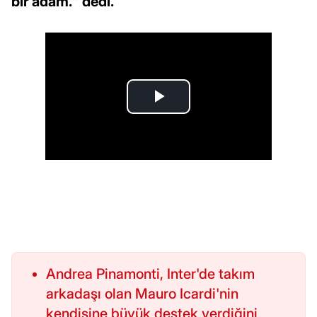
bir adam.'' dedi.
Andrea Pinamonti, Inter'de takım
arkadaşı olan Mauro Icardi'nin
kendisine büyük destek verdiğini