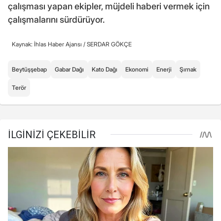
çalışması yapan ekipler, müjdeli haberi vermek için
çalışmalarını sürdürüyor.
Kaynak: İhlas Haber Ajansı /
SERDAR GÖKÇE
Beytüşşebap
Gabar Dağı
Kato Dağı
Ekonomi
Enerji
Şırnak
Terör