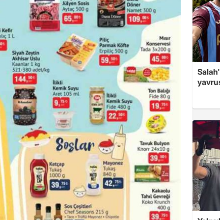
Salah'
yavrus