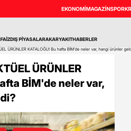
EKONOMİ
MAGAZİN
SPOR
KR
A
FAİZ
DIŞ PİYASALAR
AKARYAKIT
HABERLER
L ÜRÜNLER KATALOĞU! Bu hafta BİM'de neler var, hangi ürünler geld
AKTÜEL ÜRÜNLER
ta BİM'de neler var,
ldi?