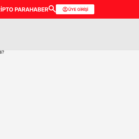
İPTO PARA
HABER
ÜYE GİRİŞİ
i?