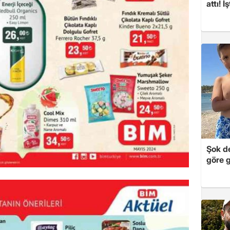
attı! İ
Şok de
göre 