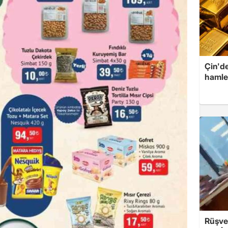
Çin'de
hamle
Rüşvet