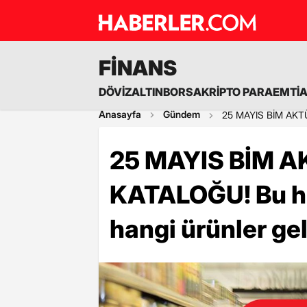
FİNANS
DÖVİZ
ALTIN
BORSA
KRİPTO PARA
EMTİ
Anasayfa
Gündem
25 MAYIS BİM AKTÜE
25 MAYIS BİM 
KATALOĞU! Bu haf
hangi ürünler ge