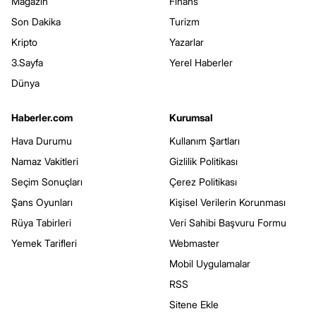
Magazin
Finans
Son Dakika
Turizm
Kripto
Yazarlar
3.Sayfa
Yerel Haberler
Dünya
Haberler.com
Kurumsal
Hava Durumu
Kullanım Şartları
Namaz Vakitleri
Gizlilik Politikası
Seçim Sonuçları
Çerez Politikası
Şans Oyunları
Kişisel Verilerin Korunması
Rüya Tabirleri
Veri Sahibi Başvuru Formu
Yemek Tarifleri
Webmaster
Mobil Uygulamalar
RSS
Sitene Ekle