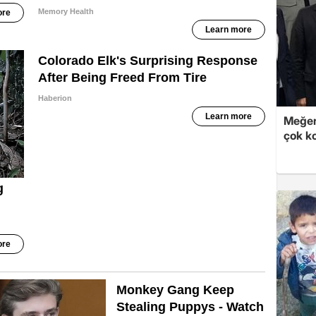
Meğer
çok k