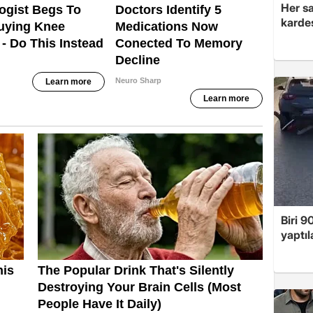
Her sa
kardeş
Biri 9
yaptıl