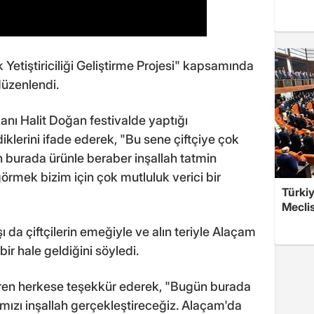
Yetiştiriciliği Geliştirme Projesi" kapsamında
düzenlendi.
ı Halit Doğan festivalde yaptığı
klerini ifade ederek, "Bu sene çiftçiye çok
burada ürünle beraber inşallah tatmin
örmek bizim için çok mutluluk verici bir
Türkiy
Meclis
a çiftçilerin emeğiyle ve alın teriyle Alaçam
bir hale geldiğini söyledi.
ren herkese teşekkür ederek, "Bugün burada
ğımızı inşallah gerçekleştireceğiz. Alaçam'da