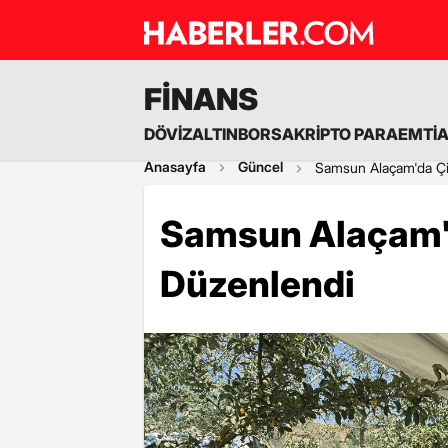
FİNANS
DÖVİZ
ALTIN
BORSA
KRİPTO PARA
EMTİ
Anasayfa
Güncel
Samsun Alaçam'da Çil
Samsun Alaçam'd
Düzenlendi