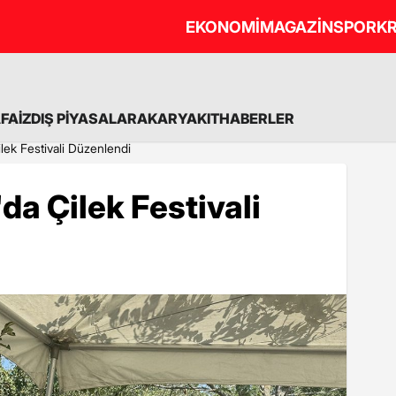
EKONOMİ
MAGAZİN
SPOR
KR
A
FAİZ
DIŞ PİYASALAR
AKARYAKIT
HABERLER
ek Festivali Düzenlendi
a Çilek Festivali