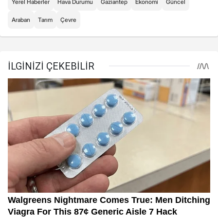
Yerel Haberler
Hava Durumu
Gaziantep
Ekonomi
Güncel
Araban
Tarım
Çevre