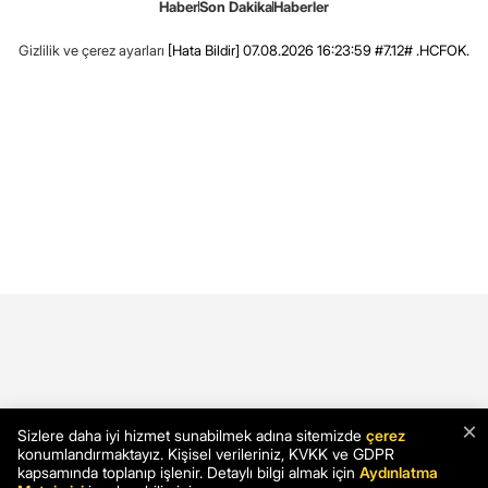
Haber
Son Dakika
Haberler
Gizlilik ve çerez ayarları
[Hata Bildir]
07.08.2026 16:23:59 #7.12# .HCFOK.
×
Sizlere daha iyi hizmet sunabilmek adına sitemizde
çerez
konumlandırmaktayız. Kişisel verileriniz, KVKK ve GDPR
kapsamında toplanıp işlenir. Detaylı bilgi almak için
Aydınlatma