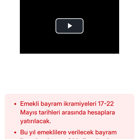
Emekli bayram ikramiyeleri 17-22
Mayıs tarihleri arasında hesaplara
yatırılacak.
Bu yıl emeklilere verilecek bayram