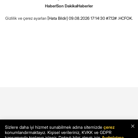
Haber
Son Dakika
Haberler
Gizlilik ve çerez ayarları
[Hata Bildir]
09.08.2026 17:14:30 #7.12# .HCFOK.
×
Sizlere daha iyi hizmet sunabilmek adına sitemizde
çerez
konumlandırmaktayız. Kişisel verileriniz, KVKK ve GDPR
kapsamında toplanıp işlenir. Detaylı bilgi almak için
Aydınlatma