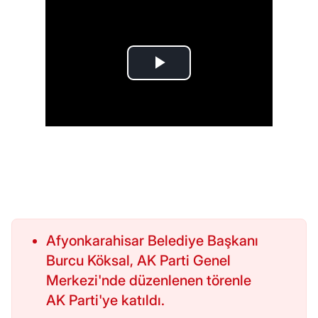
Afyonkarahisar Belediye Başkanı
Burcu Köksal, AK Parti Genel
Merkezi'nde düzenlenen törenle
AK Parti'ye katıldı.