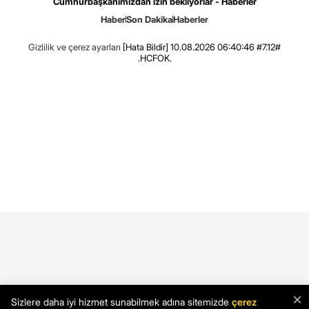
Cumhurbaşkanımızdan izin bekliyorlar - Haberler
Haber
Son Dakika
Haberler
Gizlilik ve çerez ayarları
[Hata Bildir]
10.08.2026 06:40:46 #7.12#
.HCFOK.
×
Sizlere daha iyi hizmet sunabilmek adına sitemizde
çerez