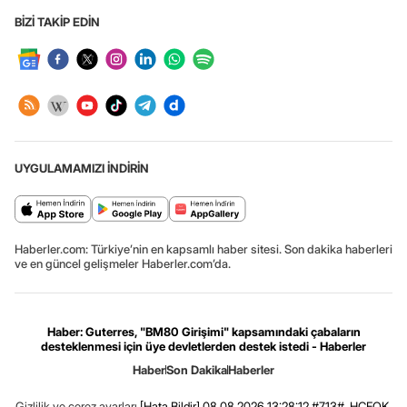
BİZİ TAKİP EDİN
UYGULAMAMIZI İNDİRİN
Haberler.com: Türkiye’nin en kapsamlı haber sitesi. Son dakika haberleri
ve en güncel gelişmeler Haberler.com’da.
Haber: Guterres, "BM80 Girişimi" kapsamındaki çabaların
desteklenmesi için üye devletlerden destek istedi - Haberler
Haber
Son Dakika
Haberler
Gizlilik ve çerez ayarları
[Hata Bildir]
08.08.2026 13:28:12 #7.13# .HCFOK.