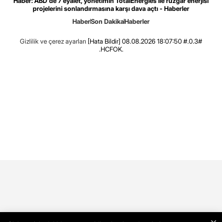
Haber: ABD'de 7 eyalet, yönetimin TotalEnergies ile rüzgar enerjisi
projelerini sonlandırmasına karşı dava açtı - Haberler
Haber
Son Dakika
Haberler
Gizlilik ve çerez ayarları
[Hata Bildir]
08.08.2026 18:07:50 #.0.3#
.HCFOK.