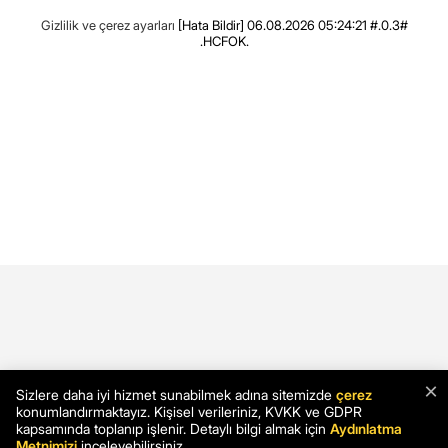
Gizlilik ve çerez ayarları
[Hata Bildir]
06.08.2026 05:24:21 #.0.3#
.HCFOK.
×
Sizlere daha iyi hizmet sunabilmek adına sitemizde
çerez
konumlandırmaktayız. Kişisel verileriniz, KVKK ve GDPR
kapsamında toplanıp işlenir. Detaylı bilgi almak için
Aydınlatma
Metnimizi
inceleyebilirsiniz.