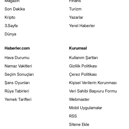
Magazin
Finans
Son Dakika
Turizm
Kripto
Yazarlar
3.Sayfa
Yerel Haberler
Dünya
Haberler.com
Kurumsal
Hava Durumu
Kullanım Şartları
Namaz Vakitleri
Gizlilik Politikası
Seçim Sonuçları
Çerez Politikası
Şans Oyunları
Kişisel Verilerin Korunması
Rüya Tabirleri
Veri Sahibi Başvuru Formu
Yemek Tarifleri
Webmaster
Mobil Uygulamalar
RSS
Sitene Ekle