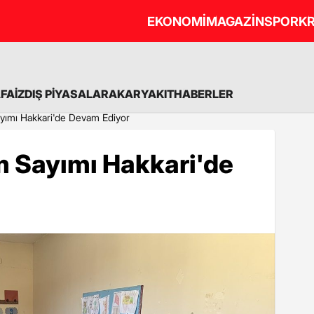
EKONOMİ
MAGAZİN
SPOR
KR
A
FAİZ
DIŞ PİYASALAR
AKARYAKIT
HABERLER
yımı Hakkari'de Devam Ediyor
m Sayımı Hakkari'de