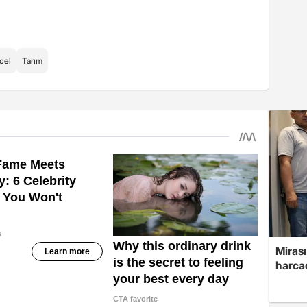
cel
Tarım
Mirası
harcad