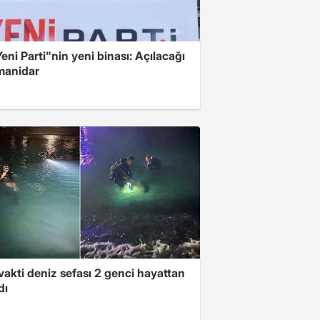
Yeni Parti"nin yeni binası: Açılacağı
 manidar
akti deniz sefası 2 genci hayattan
dı