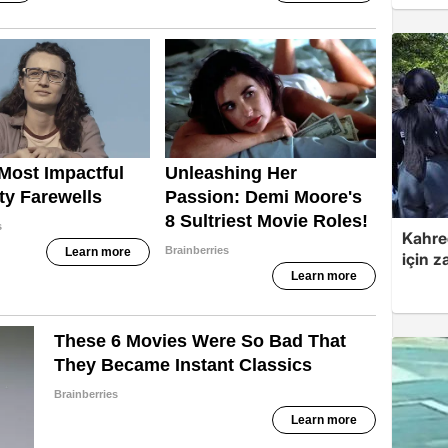
Kahre
için z