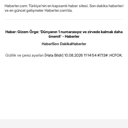
Haberler.com: Türkiye’nin en kapsamlı haber sitesi. Son dakika haberleri
ve en güncel gelişmeler Haberler.com’da.
Haber: Gizem Örge: 'Dünyanın 1 numarasıyız ve zirvede kalmak daha
önemli' - Haberler
Haber
Son Dakika
Haberler
Gizlilik ve çerez ayarları
[Hata Bildir]
10.08.2026 11:14:54 #7.13# .HCFOK.