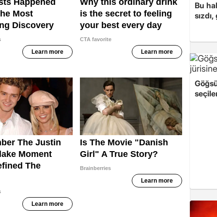
Bu hal
sızdı,
Göğsü
seçile