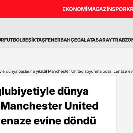
EKONOMİ
MAGAZİN
SPOR
KR
ÜR
FUTBOL
BEŞİKTAŞ
FENERBAHÇE
GALATASARAY
TRABZO
iyle dünya başlarına yıkıldı! Manchester United soyunma odası cenaze e
lubiyetiyle dünya
ı! Manchester United
enaze evine döndü