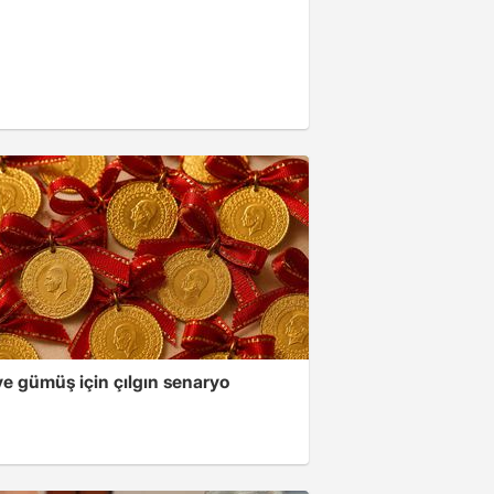
ve gümüş için çılgın senaryo