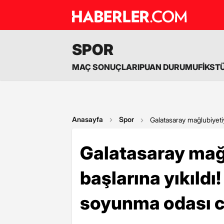
SPOR
MAÇ SONUÇLARI
PUAN DURUMU
FİKST
Anasayfa
Spor
Galatasaray mağlubiyet
Galatasaray mağ
başlarına yıkıld
soyunma odası c