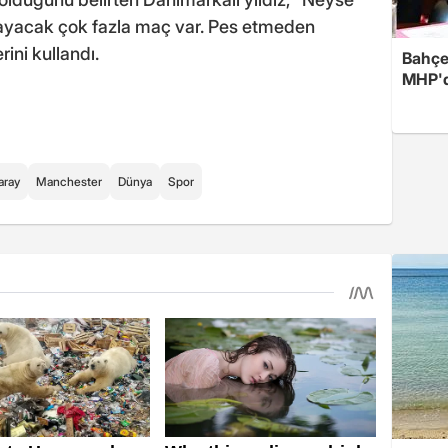
nayacak çok fazla maç var. Pes etmeden
ini kullandı.
Bahçel
MHP'de
aray
Manchester
Dünya
Spor