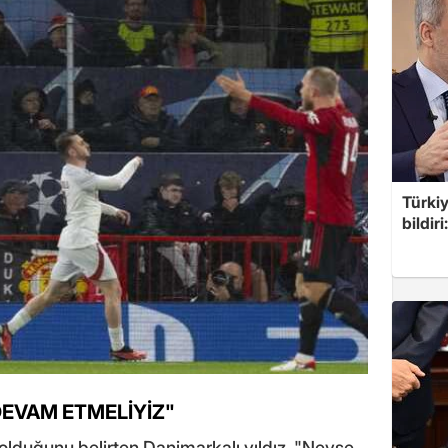
Türkiy
bildir
EVAM ETMELİYİZ"
 olduğunu belirten Danimarkalı yıldız, "Neyse