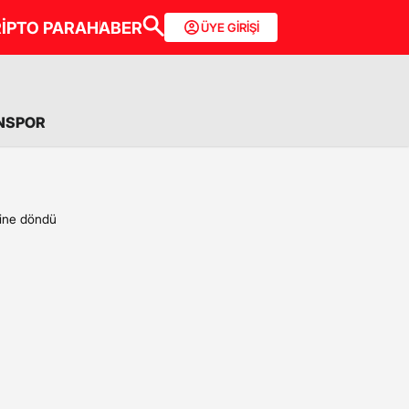
İPTO PARA
HABER
ÜYE GİRİŞİ
NSPOR
vine döndü