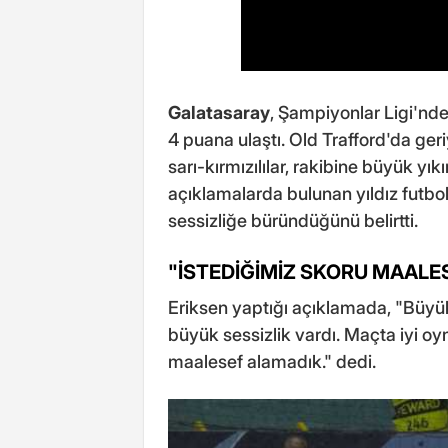
Galatasaray
, Şampiyonlar Ligi'nd
4 puana ulaştı. Old Trafford'da ge
sarı-kırmızılılar, rakibine büyük yı
açıklamalarda bulunan yıldız futbo
sessizliğe büründüğünü belirtti.
"İSTEDİĞİMİZ SKORU MAALE
Eriksen yaptığı açıklamada, "Büyük
büyük sessizlik vardı. Maçta iyi o
maalesef alamadık." dedi.