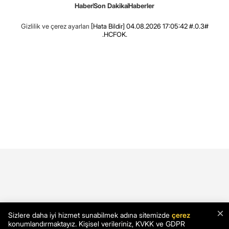
Haber
Son Dakika
Haberler
Gizlilik ve çerez ayarları
[Hata Bildir]
04.08.2026 17:05:42 #.0.3#
.HCFOK.
×
Sizlere daha iyi hizmet sunabilmek adına sitemizde
çerez
konumlandırmaktayız. Kişisel verileriniz, KVKK ve GDPR