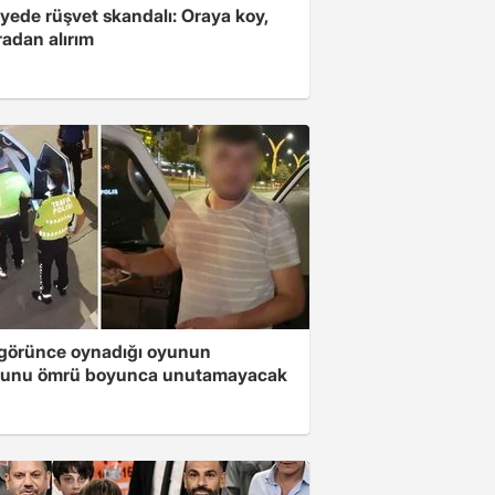
yede rüşvet skandalı: Oraya koy,
radan alırım
i görünce oynadığı oyunun
unu ömrü boyunca unutamayacak