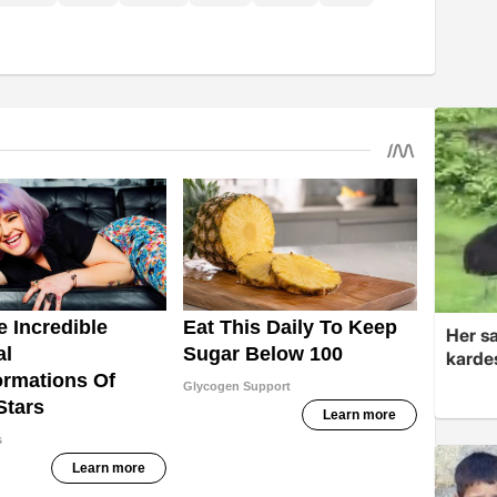
Her sa
kardeş