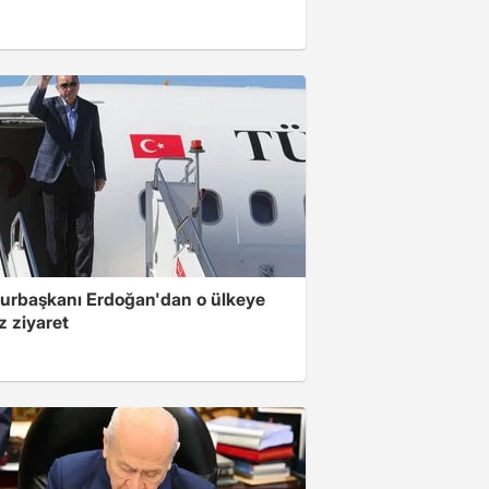
rbaşkanı Erdoğan'dan o ülkeye
z ziyaret