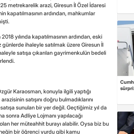
25 metrekarelik arazi, Giresun İl Özel İdaresi
vinin kapatılmasının ardından, mahkumlar
şti.
2018 yılında kapatılmasının ardından, eski
z günlerde ihaleyle satılmak üzere Giresun İl
 İhaleyle satışa çıkarılan gayrimenkulün bedeli
rlendi.
Cumhu
sürpri
zgür Karaosman, konuyla ilgili yaptığı
razisinin satışını doğru bulmadıklarını
 satışa sunulan bir yer değil. Geçtiğimiz yıl da
daha sonra Adliye Lojmanı yapılacağı
ı olan her müteahhit burayı alabilir. Oysa biz bu
neğin bir öğrenci yurdu gibi kamu