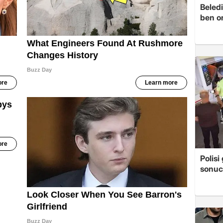
Beledi
ben o
Polis
sonuc