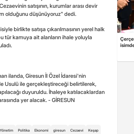
Cezaevinin satışının, kurumlar arası devir
rum olduğunu düşünüyoruz" dedi.
yle birlikte satışa çıkarılmasının yerel halk
bu tür kamuya ait alanların ihale yoluyla
Çerçe
isimd
ladı.
n ilanda, Giresun İl Özel İdaresi'nin
le Usulü ile gerçekleştireceği belirtilerek,
apılacağı duyuruldu. İhaleye katılacaklardan
r arasında yer alacak. - GİRESUN
 Yönetim
Politika
Ekonomi
giresun
Cezaevi
Keşap