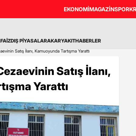
EKONOMİ
MAGAZİN
SPOR
KR
A
FAİZ
DIŞ PİYASALAR
AKARYAKIT
HABERLER
aevinin Satış İlanı, Kamuoyunda Tartışma Yarattı
ezaevinin Satış İlanı,
ışma Yarattı