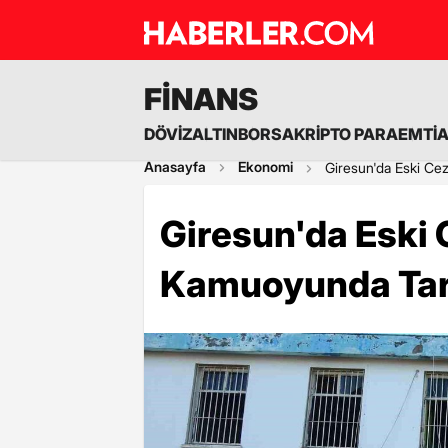
FİNANS
DÖVİZ
ALTIN
BORSA
KRİPTO PARA
EMTİ
Anasayfa
Ekonomi
Giresun'da Eski Cez
Giresun'da Eski C
Kamuoyunda Tart