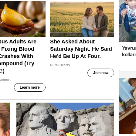
Yavrus
kolları