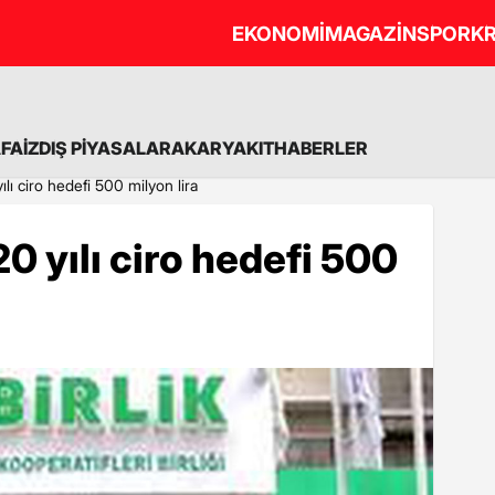
EKONOMİ
MAGAZİN
SPOR
KR
A
FAİZ
DIŞ PİYASALAR
AKARYAKIT
HABERLER
ılı ciro hedefi 500 milyon lira
20 yılı ciro hedefi 500