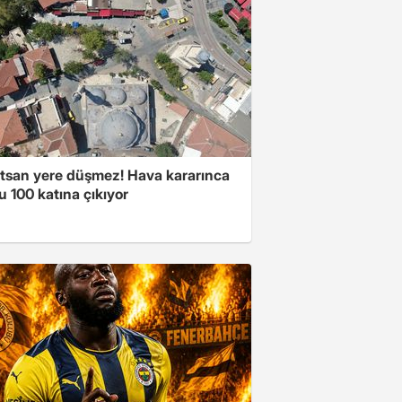
atsan yere düşmez! Hava kararınca
 100 katına çıkıyor