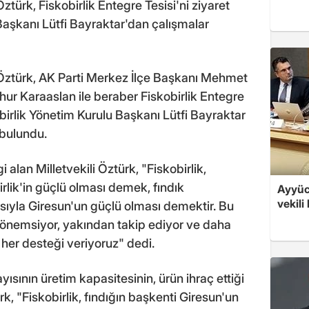
ztürk, Fiskobirlik Entegre Tesisi'ni ziyaret
Başkanı Lütfi Bayraktar'dan çalışmalar
 Öztürk, AK Parti Merkez İlçe Başkanı Mehmet
ur Karaaslan ile beraber Fiskobirlik Entegre
skobirlik Yönetim Kurulu Başkanı Lütfi Bayraktar
 bulundu.
i alan Milletvekili Öztürk, "Fiskobirlik,
rlik'in güçlü olması demek, fındık
Ayyüce
vekili
yısıyla Giresun'un güçlü olması demektir. Bu
ı önemsiyor, yakından takip ediyor ve daha
 her desteği veriyoruz" dedi.
yısının üretim kapasitesinin, ürün ihraç ettiği
ürk, "Fiskobirlik, fındığın başkenti Giresun'un