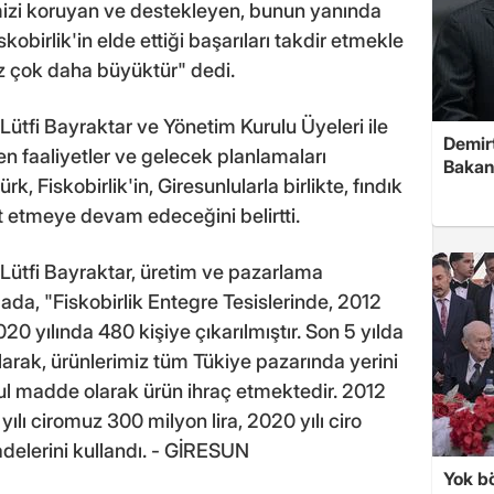
rimizi koruyan ve destekleyen, bunun yanında
birlik'in elde ettiği başarıları takdir etmekle
iz çok daha büyüktür" dedi.
Lütfi Bayraktar ve Yönetim Kurulu Üyeleri ile
Demirt
len faaliyetler ve gelecek planlamaları
Bakan
, Fiskobirlik'in, Giresunlularla birlikte, fındık
t etmeye devam edeceğini belirtti.
 Lütfi Bayraktar, üretim ve pazarlama
amada, "Fiskobirlik Entegre Tesislerinde, 2012
020 yılında 480 kişiye çıkarılmıştır. Son 5 yılda
ılarak, ürünlerimiz tüm Tükiye pazarında yerini
l madde olarak ürün ihraç etmektedir. 2012
yılı ciromuz 300 milyon lira, 2020 yılı ciro
fadelerini kullandı. - GİRESUN
Yok bö