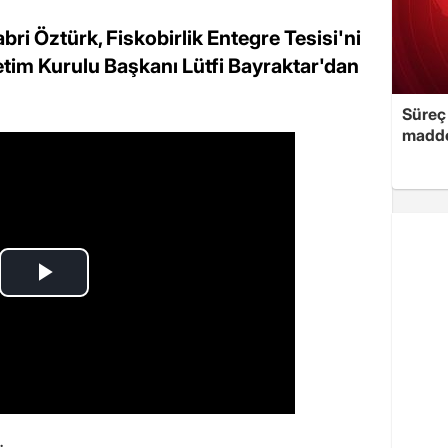
abri Öztürk, Fiskobirlik Entegre Tesisi'ni
etim Kurulu Başkanı Lütfi Bayraktar'dan
Süreç 
madde