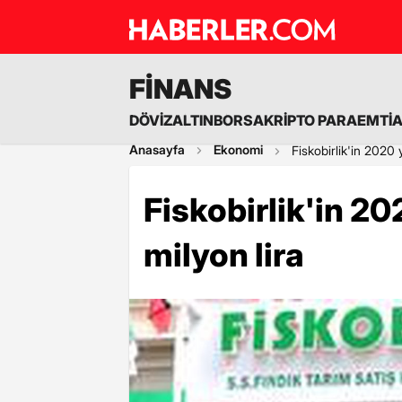
FİNANS
DÖVİZ
ALTIN
BORSA
KRİPTO PARA
EMTİ
Anasayfa
Ekonomi
Fiskobirlik'in 2020 y
Fiskobirlik'in 20
milyon lira