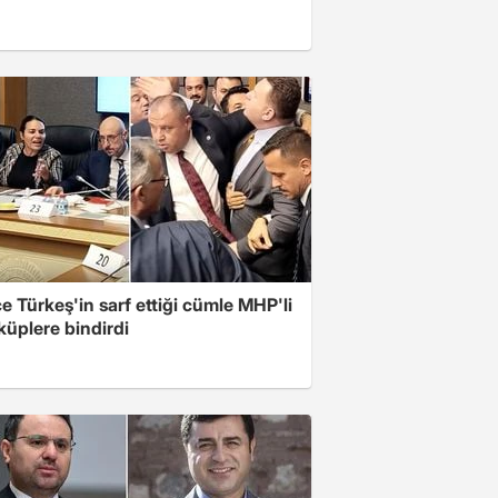
 Türkeş'in sarf ettiği cümle MHP'li
 küplere bindirdi