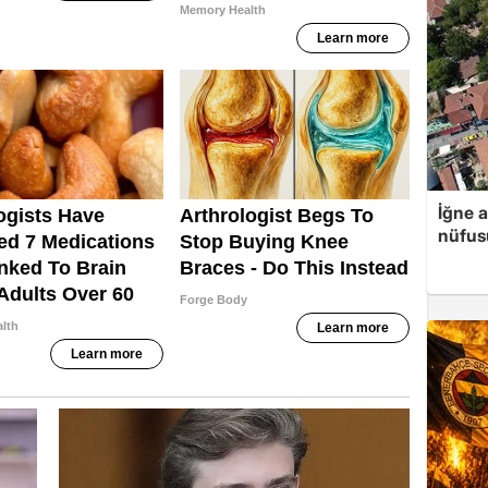
İğne 
nüfusu