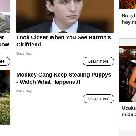
Bu iş
hayırl
Uçakta
mide b