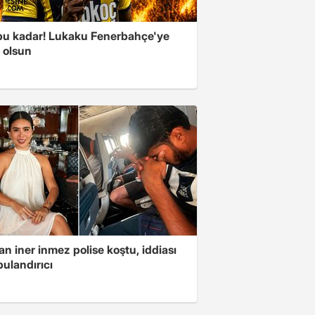
 bu kadar! Lukaku Fenerbahçe'ye
ı olsun
n iner inmez polise koştu, iddiası
ulandırıcı