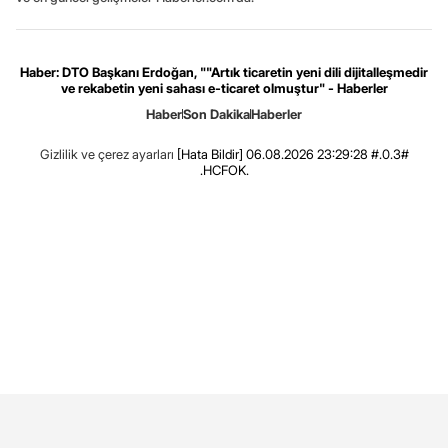
Haber: DTO Başkanı Erdoğan, ""Artık ticaretin yeni dili dijitalleşmedir
ve rekabetin yeni sahası e-ticaret olmuştur" - Haberler
Haber
Son Dakika
Haberler
Gizlilik ve çerez ayarları
[Hata Bildir]
06.08.2026 23:29:28 #.0.3#
.HCFOK.