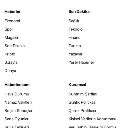
Haberler
Son Dakika
Ekonomi
Sağlık
Spor
Teknoloji
Magazin
Finans
Son Dakika
Turizm
Kripto
Yazarlar
3.Sayfa
Yerel Haberler
Dünya
Haberler.com
Kurumsal
Hava Durumu
Kullanım Şartları
Namaz Vakitleri
Gizlilik Politikası
Seçim Sonuçları
Çerez Politikası
Şans Oyunları
Kişisel Verilerin Korunması
Rüya Tabirleri
Veri Sahibi Başvuru Formu