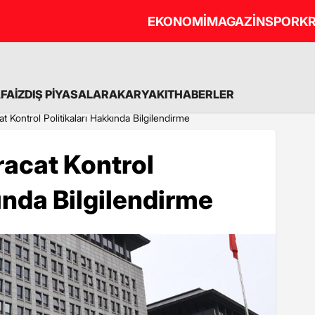
EKONOMİ
MAGAZİN
SPOR
KR
A
FAİZ
DIŞ PİYASALAR
AKARYAKIT
HABERLER
t Kontrol Politikaları Hakkında Bilgilendirme
racat Kontrol
ında Bilgilendirme