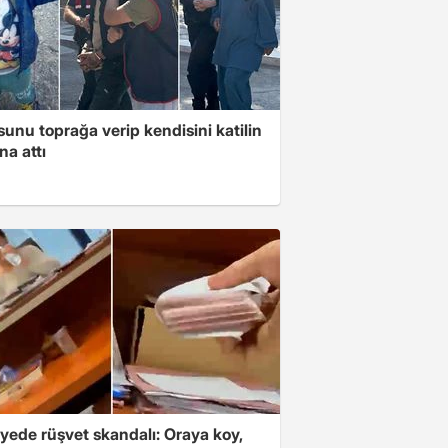
unu toprağa verip kendisini katilin
na attı
yede rüşvet skandalı: Oraya koy,