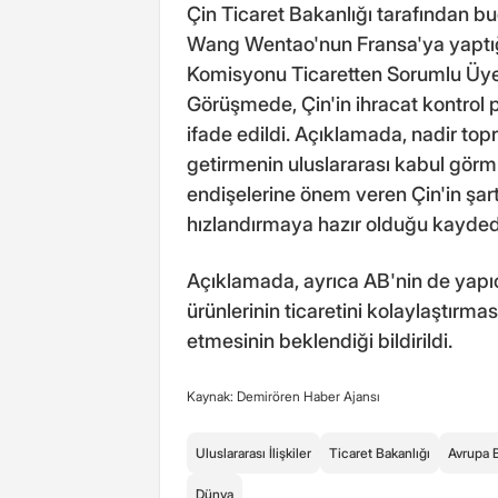
Çin Ticaret Bakanlığı tarafından b
Wang Wentao'nun Fransa'ya yaptığı
Komisyonu Ticaretten Sorumlu Üyesi
Görüşmede, Çin'in ihracat kontrol po
ifade edildi. Açıklamada, nadir top
getirmenin uluslararası kabul gör
endişelerine önem veren Çin'in şar
hızlandırmaya hazır olduğu kaydedi
Açıklamada, ayrıca AB'nin de yapıcı 
ürünlerinin ticaretini kolaylaştırma
etmesinin beklendiği bildirildi.
Kaynak: Demirören Haber Ajansı
Uluslararası İlişkiler
Ticaret Bakanlığı
Avrupa B
Dünya