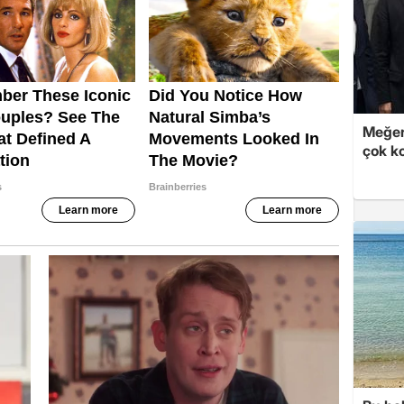
Meğer
çok k