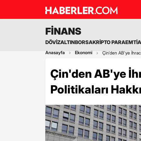
FİNANS
DÖVİZ
ALTIN
BORSA
KRİPTO PARA
EMTİ
Anasayfa
Ekonomi
Çin'den AB'ye İhraca
Çin'den AB'ye İh
Politikaları Hakk