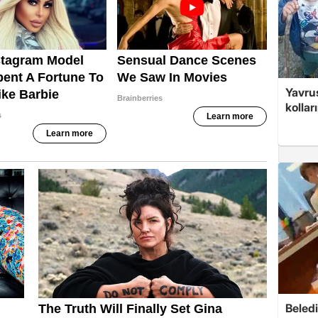
Yavrus
kolları
Beledi