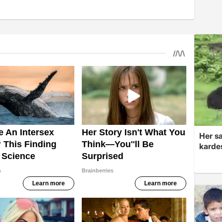
Her sa
kardeş