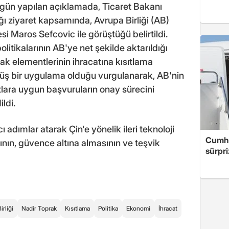
ugün yapılan açıklamada, Ticaret Bakanı
 ziyaret kapsamında, Avrupa Birliği (AB)
 Maros Sefcovic ile görüştüğü belirtildi.
litikalarının AB'ye net şekilde aktarıldığı
rak elementlerinin ihracatına kısıtlama
müş bir uygulama olduğu vurgulanarak, AB'nin
tlara uygun başvuruların onay sürecini
ldi.
adımlar atarak Çin'e yönelik ileri teknoloji
Cumhu
sının, güvence altına almasının ve teşvik
sürpri
irliği
Nadir Toprak
Kısıtlama
Politika
Ekonomi
İhracat