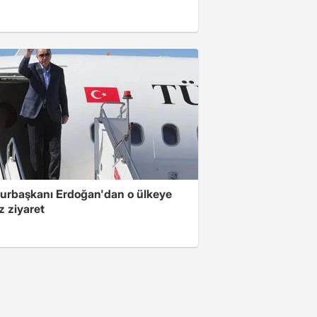
rbaşkanı Erdoğan'dan o ülkeye
z ziyaret