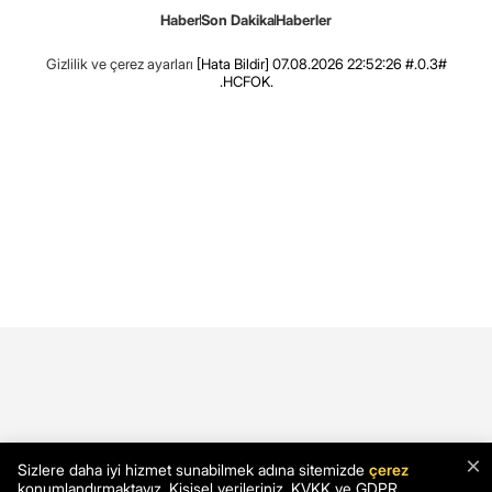
Haber
Son Dakika
Haberler
Gizlilik ve çerez ayarları
[Hata Bildir]
07.08.2026 22:52:26 #.0.3#
.HCFOK.
×
Sizlere daha iyi hizmet sunabilmek adına sitemizde
çerez
konumlandırmaktayız. Kişisel verileriniz, KVKK ve GDPR