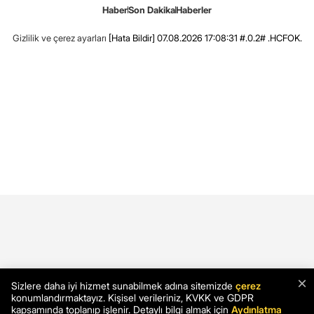
Haber
Son Dakika
Haberler
Gizlilik ve çerez ayarları
[Hata Bildir]
07.08.2026 17:08:31 #.0.2# .HCFOK.
×
Sizlere daha iyi hizmet sunabilmek adına sitemizde
çerez
konumlandırmaktayız. Kişisel verileriniz, KVKK ve GDPR
kapsamında toplanıp işlenir. Detaylı bilgi almak için
Aydınlatma