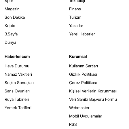
Spor
Teknoloji
Magazin
Finans
Son Dakika
Turizm
Kripto
Yazarlar
3.Sayfa
Yerel Haberler
Dünya
Haberler.com
Kurumsal
Hava Durumu
Kullanım Şartları
Namaz Vakitleri
Gizlilik Politikası
Seçim Sonuçları
Çerez Politikası
Şans Oyunları
Kişisel Verilerin Korunması
Rüya Tabirleri
Veri Sahibi Başvuru Formu
Yemek Tarifleri
Webmaster
Mobil Uygulamalar
RSS