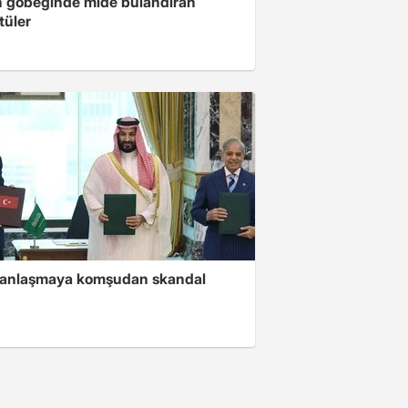
n göbeğinde mide bulandıran
tüler
i anlaşmaya komşudan skandal