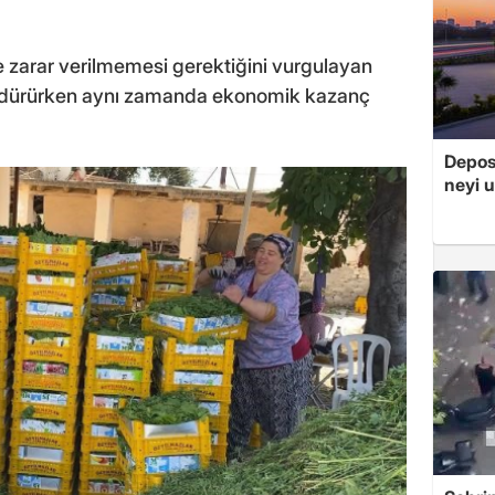
 zarar verilmemesi gerektiğini vurgulayan
sürdürürken aynı zamanda ekonomik kazanç
Depos
neyi u