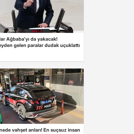
lar Ağbaba'yı da yakacak!
yden gelen paralar dudak uçuklattı
nede vahşet anları! En suçsuz insan