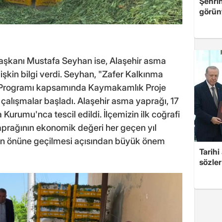
Şehri
görün
Başkanı Mustafa Seyhan ise, Alaşehir asma
lişkin bilgi verdi. Seyhan, "Zafer Kalkınma
ek Programı kapsamında Kaymakamlık Proje
e çalışmalar başladı. Alaşehir asma yaprağı, 17
Kurumu'nca tescil edildi. İlçemizin ilk coğrafi
yaprağının ekonomik değeri her geçen yıl
nlerin önüne geçilmesi açısından büyük önem
Tarih
sözler