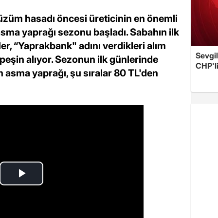
 üzüm hasadı öncesi üreticinin en önemli
 asma yaprağı sezonu başladı. Sabahın ilk
iler, “Yaprakbank" adını verdikleri alım
Sevgil
eşin alıyor. Sezonun ilk günlerinde
CHP'l
n asma yaprağı, şu sıralar 80 TL'den