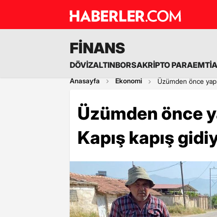
FİNANS
DÖVİZ
ALTIN
BORSA
KRİPTO PARA
EMTİ
Anasayfa
Ekonomi
Üzümden önce yaprağ
Üzümden önce ya
Kapış kapış gidi