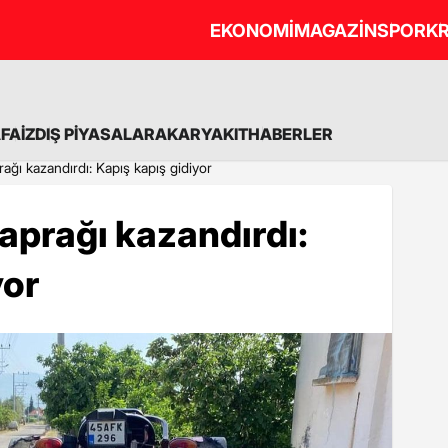
EKONOMİ
MAGAZİN
SPOR
KR
A
FAİZ
DIŞ PİYASALAR
AKARYAKIT
HABERLER
ı kazandırdı: Kapış kapış gidiyor
prağı kazandırdı:
yor