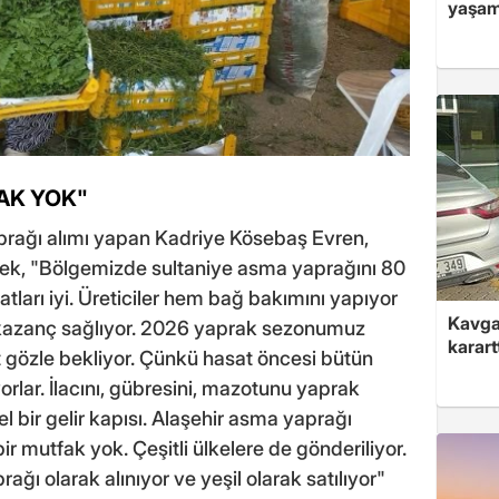
yaşam
AK YOK"
rağı alımı yapan Kadriye Kösebaş Evren,
erek, "Bölgemizde sultaniye asma yaprağını 80
tları iyi. Üreticiler hem bağ bakımını yapıyor
Kavga 
kazanç sağlıyor. 2026 yaprak sezonumuz
karart
t gözle bekliyor. Çünkü hasat öncesi bütün
ıyorlar. İlacını, gübresini, mazotunu yaprak
zel bir gelir kapısı. Alaşehir asma yaprağı
r mutfak yok. Çeşitli ülkelere de gönderiliyor.
ağı olarak alınıyor ve yeşil olarak satılıyor"