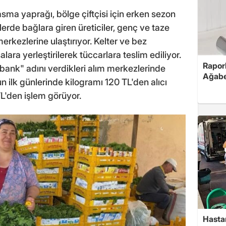
sma yaprağı, bölge çiftçisi için erken sezon
erde bağlara giren üreticiler, genç ve taze
erkezlerine ulaştırıyor. Kelter ve bez
lara yerleştirilerek tüccarlara teslim ediliyor.
Rapor
kbank" adını verdikleri alım merkezlerinde
Ağabe
n ilk günlerinde kilogramı 120 TL'den alıcı
TL'den işlem görüyor.
Hasta