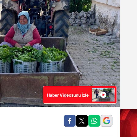
Haber Videosunu İzle