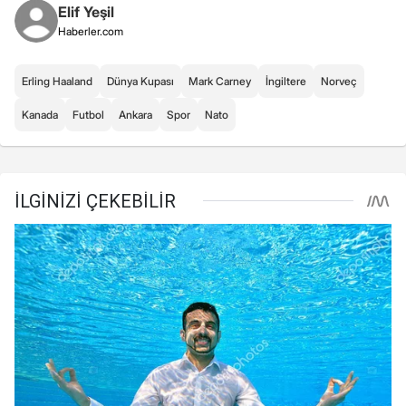
Elif Yeşil
Haberler.com
Erling Haaland
Dünya Kupası
Mark Carney
İngiltere
Norveç
Kanada
Futbol
Ankara
Spor
Nato