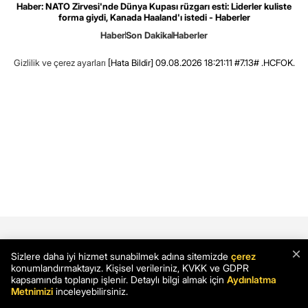
Haber: NATO Zirvesi'nde Dünya Kupası rüzgarı esti: Liderler kuliste
forma giydi, Kanada Haaland'ı istedi - Haberler
Haber
Son Dakika
Haberler
Gizlilik ve çerez ayarları
[Hata Bildir]
09.08.2026 18:21:11 #7.13# .HCFOK.
×
Sizlere daha iyi hizmet sunabilmek adına sitemizde
çerez
konumlandırmaktayız. Kişisel verileriniz, KVKK ve GDPR
kapsamında toplanıp işlenir. Detaylı bilgi almak için
Aydınlatma
Metnimizi
inceleyebilirsiniz.