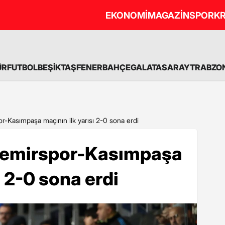
EKONOMİ
MAGAZİN
SPOR
KR
ÜR
FUTBOL
BEŞİKTAŞ
FENERBAHÇE
GALATASARAY
TRABZO
-Kasımpaşa maçının ilk yarısı 2-0 sona erdi
Demirspor-Kasımpaşa
ı 2-0 sona erdi