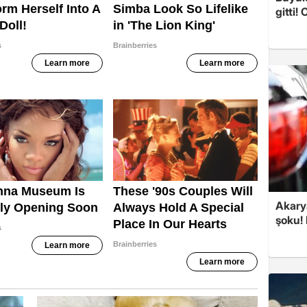
gitti!
Akary
şoku! 