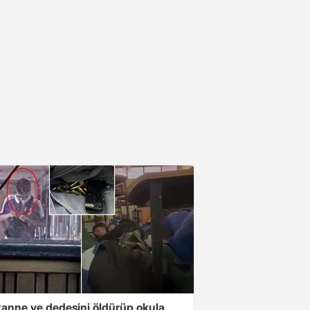
anne ve dedesini öldürüp okula