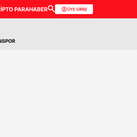
İPTO PARA
HABER
ÜYE GİRİŞİ
NSPOR