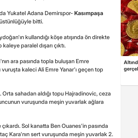
ında Yukatel Adana Demirspor-
Kasımpaşa
üstünlüğüyle bitti.
doğan'ın kullandığı köşe atışında ön direkte
kaleye paralel dışarı çıktı.
'nın ara pasında topla buluşan Emre
Altınd
gerçek
vuruşta kaleci Ali Emre Yanar'ı geçen top
 Orta sahadan aldığı topu Hajradinovic, ceza
yuncunun vuruşunda meşin yuvarlak ağlara
 çıkardı. Sol kanatta Ben Ouanes'in pasında
taç Kara'nın sert vuruşunda meşin yuvarlak 2.