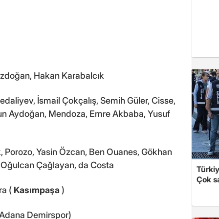
ozdoğan, Hakan Karabalcık
liyev, İsmail Çokçalış, Semih Güler, Cisse,
fun Aydoğan, Mendoza, Emre Akbaba, Yusuf
k, Porozo, Yasin Özcan, Ben Ouanes, Gökhan
, Oğulcan Çağlayan, da Costa
Türki
Çok sa
ra (
Kasımpaşa
)
el Adana Demirspor)