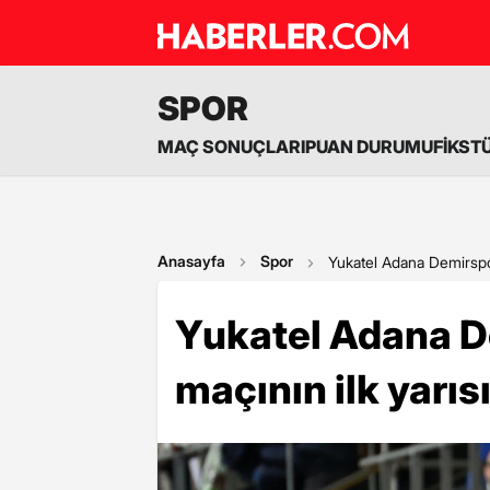
SPOR
MAÇ SONUÇLARI
PUAN DURUMU
FİKST
Anasayfa
Spor
Yukatel Adana Demirspor
Yukatel Adana 
maçının ilk yarıs