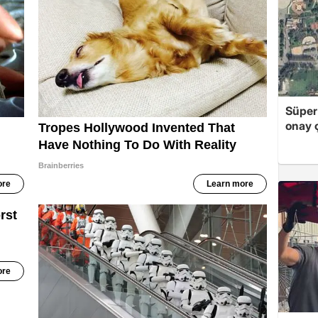
Süper
onay ç