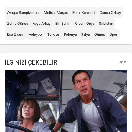
Avrupa Şampiyonası
Melissa Vargas
Ebrar Karakurt
Cansu Özbay
Zehra Güneş
Ayça Aykaç
Elif Şahin
Gizem Örge
Sırbistan
Eda Erdem
Voleybol
Türkiye
Polonya
İtalya
Güneş
Spor