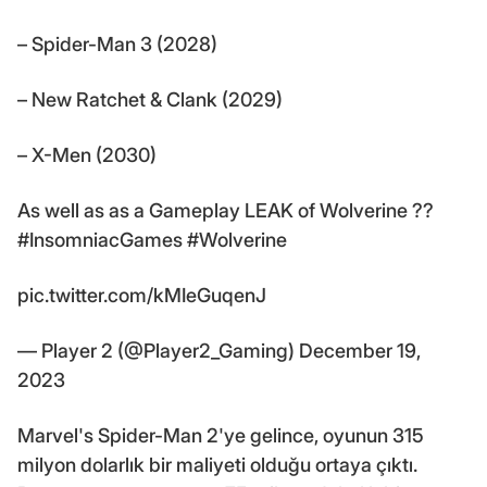
– Spider-Man 3 (2028)
– New Ratchet & Clank (2029)
– X-Men (2030)
As well as as a Gameplay LEAK of Wolverine ??
#InsomniacGames #Wolverine
pic.twitter.com/kMIeGuqenJ
— Player 2 (@Player2_Gaming) December 19,
2023
Marvel's Spider-Man 2'ye gelince, oyunun 315
milyon dolarlık bir maliyeti olduğu ortaya çıktı.