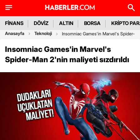
FİNANS
DÖVİZ
ALTIN
BORSA
KRİPTO PA
Anasayfa
Teknoloji
Insomniac Games'in Marvel's Spider-Man 2
Insomniac Games'in Marvel's
Spider-Man 2'nin maliyeti sızdırıldı