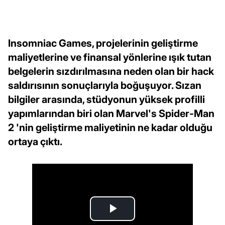
Insomniac Games, projelerinin geliştirme
maliyetlerine ve finansal yönlerine ışık tutan
belgelerin sızdırılmasına neden olan bir hack
saldırısının sonuçlarıyla boğuşuyor. Sızan
bilgiler arasında, stüdyonun yüksek profilli
yapımlarından biri olan Marvel's Spider-Man
2 'nin geliştirme maliyetinin ne kadar olduğu
ortaya çıktı.