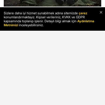
×
Sizlere daha iyi hizmet sunabilmek adına sitemizde
çerez
konumlandırmaktayız. Kişisel verileriniz, KVKK ve GDPR
kapsamında toplanıp işlenir. Detaylı bilgi almak için
Aydınlatma
Metnimizi
inceleyebilirsiniz.