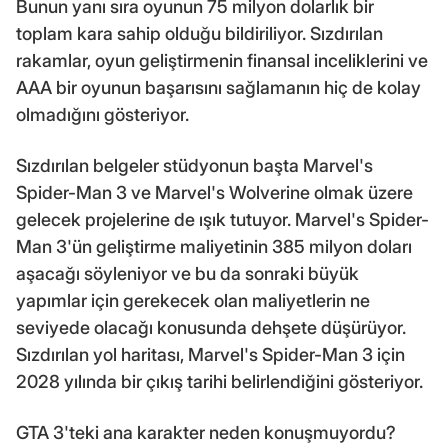
Bunun yanı sıra oyunun 75 milyon dolarlık bir
toplam kara sahip olduğu bildiriliyor. Sızdırılan
rakamlar, oyun geliştirmenin finansal inceliklerini ve
AAA bir oyunun başarısını sağlamanın hiç de kolay
olmadığını gösteriyor.
Sızdırılan belgeler stüdyonun başta Marvel's
Spider-Man 3 ve Marvel's Wolverine olmak üzere
gelecek projelerine de ışık tutuyor. Marvel's Spider-
Man 3'ün geliştirme maliyetinin 385 milyon doları
aşacağı söyleniyor ve bu da sonraki büyük
yapımlar için gerekecek olan maliyetlerin ne
seviyede olacağı konusunda dehşete düşürüyor.
Sızdırılan yol haritası, Marvel's Spider-Man 3 için
2028 yılında bir çıkış tarihi belirlendiğini gösteriyor.
GTA 3'teki ana karakter neden konuşmuyordu?