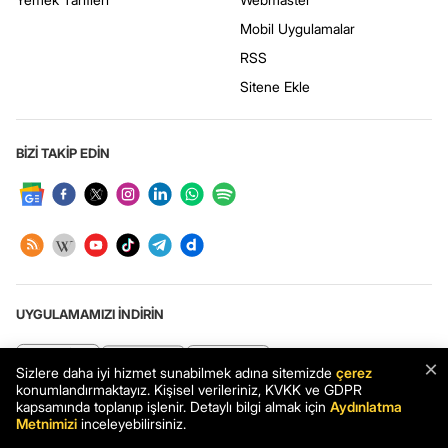
Mobil Uygulamalar
RSS
Sitene Ekle
BİZİ TAKİP EDİN
UYGULAMAMIZI İNDİRİN
×
Sizlere daha iyi hizmet sunabilmek adına sitemizde
çerez
konumlandırmaktayız. Kişisel verileriniz, KVKK ve GDPR
Haberler.com: Türkiye’nin en kapsamlı haber sitesi. Son dakika haberleri
kapsamında toplanıp işlenir. Detaylı bilgi almak için
Aydınlatma
ve en güncel gelişmeler Haberler.com’da.
Metnimizi
inceleyebilirsiniz.