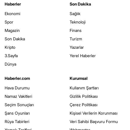
Haberler
Son Dakika
Ekonomi
Sağlık
Spor
Teknoloji
Magazin
Finans
Son Dakika
Turizm
Kripto
Yazarlar
3.Sayfa
Yerel Haberler
Dünya
Haberler.com
Kurumsal
Hava Durumu
Kullanım Şartları
Namaz Vakitleri
Gizlilik Politikası
Seçim Sonuçları
Çerez Politikası
Şans Oyunları
Kişisel Verilerin Korunması
Rüya Tabirleri
Veri Sahibi Başvuru Formu
Yemek Tarifleri
Webmaster